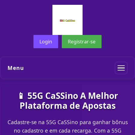
Login
Registrar-se
Menu
📱 55G CaSSino A Melhor
Plataforma de Apostas
Cadastre-se na 55G CaSSino para ganhar bônus
no cadastro e em cada recarga. Com a 55G