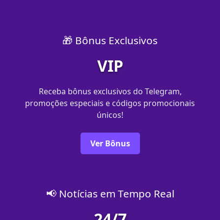
🎁 Bônus Exclusivos
VIP
Receba bônus exclusivos do Telegram,
promoções especiais e códigos promocionais
únicos!
Ver Bônus
📢 Notícias em Tempo Real
24/7