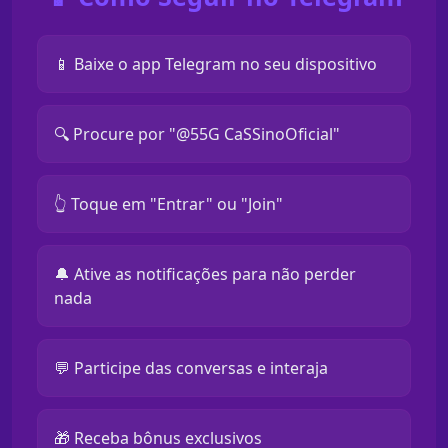
📱 Baixe o app Telegram no seu dispositivo
🔍 Procure por "@55G CaSSinoOficial"
👆 Toque em "Entrar" ou "Join"
🔔 Ative as notificações para não perder
nada
💬 Participe das conversas e interaja
🎁 Receba bônus exclusivos