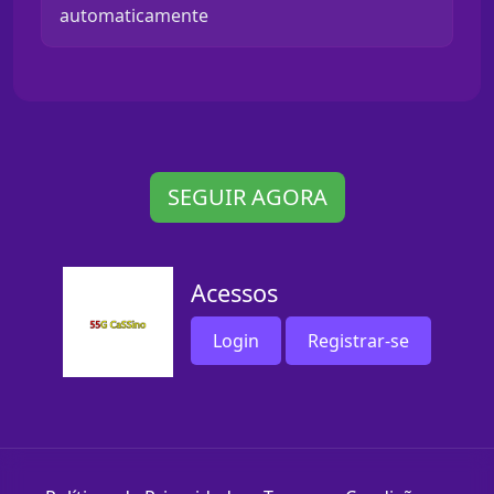
automaticamente
SEGUIR AGORA
Acessos
Login
Registrar-se