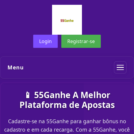
Login
Registrar-se
Menu
📱 55Ganhe A Melhor
Plataforma de Apostas
Cadastre-se na 55Ganhe para ganhar bônus no
cadastro e em cada recarga. Com a 55Ganhe, você