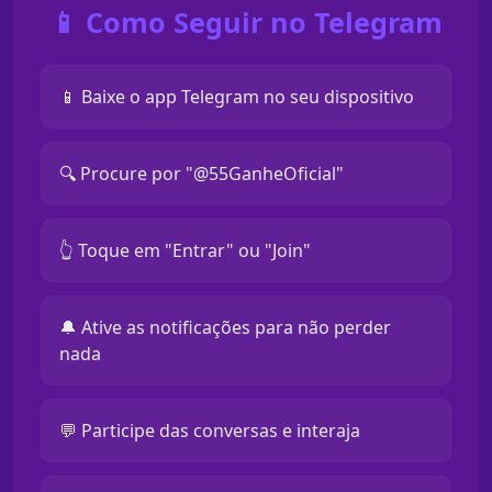
📱 Como Seguir no Telegram
📱 Baixe o app Telegram no seu dispositivo
🔍 Procure por "@55GanheOficial"
👆 Toque em "Entrar" ou "Join"
🔔 Ative as notificações para não perder
nada
💬 Participe das conversas e interaja