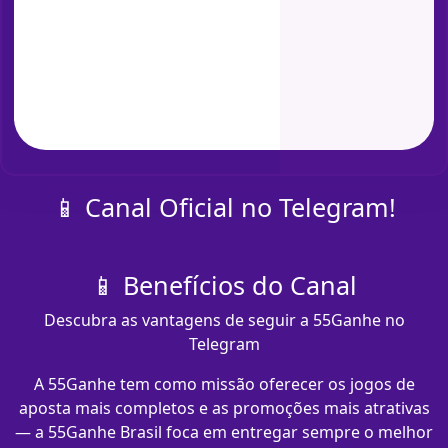
📱 Canal Oficial no Telegram!
📱 Benefícios do Canal
Descubra as vantagens de seguir a 55Ganhe no
Telegram
A 55Ganhe tem como missão oferecer os jogos de
aposta mais completos e as promoções mais atrativas
— a 55Ganhe Brasil foca em entregar sempre o melhor