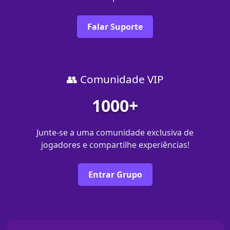
Falar Suporte
👥 Comunidade VIP
1000+
Junte-se a uma comunidade exclusiva de
jogadores e compartilhe experiências!
Entrar Grupo