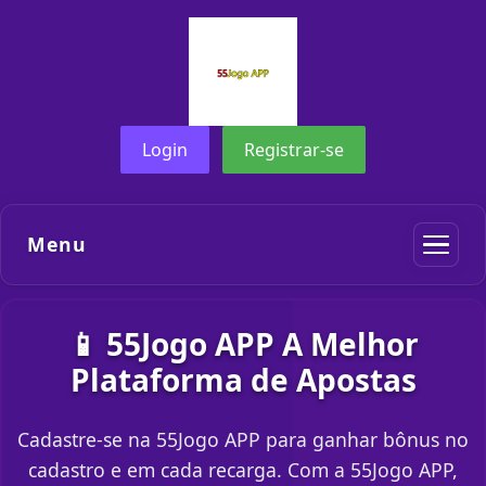
Login
Registrar-se
Menu
📱 55Jogo APP A Melhor
Plataforma de Apostas
Cadastre-se na 55Jogo APP para ganhar bônus no
cadastro e em cada recarga. Com a 55Jogo APP,