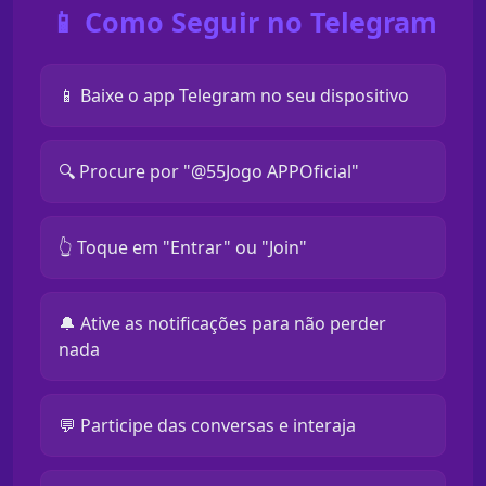
📱 Como Seguir no Telegram
📱 Baixe o app Telegram no seu dispositivo
🔍 Procure por "@55Jogo APPOficial"
👆 Toque em "Entrar" ou "Join"
🔔 Ative as notificações para não perder
nada
💬 Participe das conversas e interaja