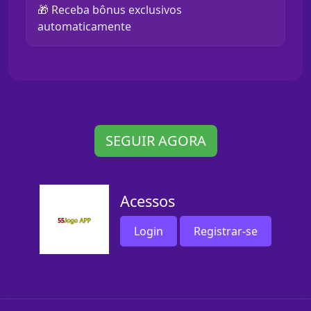
🎁 Receba bônus exclusivos
automaticamente
SEGUIR AGORA
Acessos
Login
Registrar-se