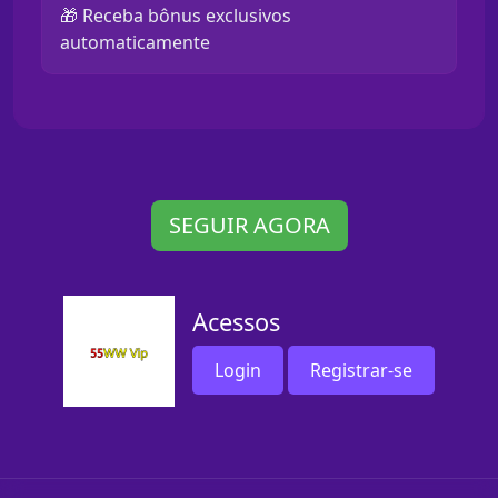
🎁 Receba bônus exclusivos
automaticamente
SEGUIR AGORA
Acessos
Login
Registrar-se