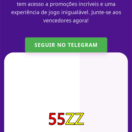
tem acesso a promoções incríveis e uma
experiência de jogo inigualável. Junte-se aos
vencedores agora!
SEGUIR NO TELEGRAM