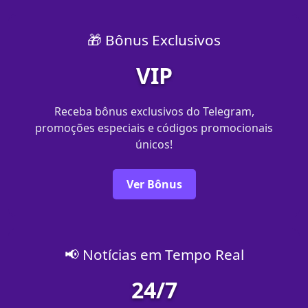
🎁 Bônus Exclusivos
VIP
Receba bônus exclusivos do Telegram,
promoções especiais e códigos promocionais
únicos!
Ver Bônus
📢 Notícias em Tempo Real
24/7