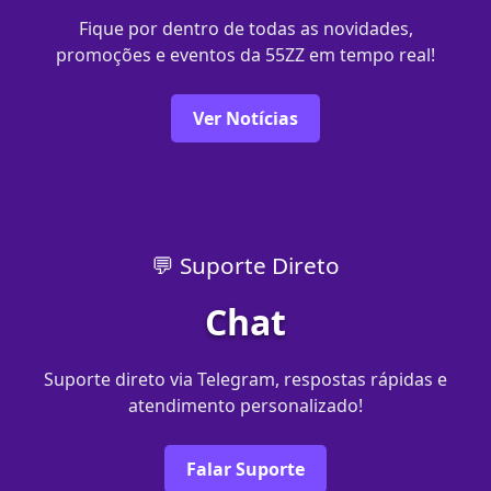
Fique por dentro de todas as novidades,
promoções e eventos da 55ZZ em tempo real!
Ver Notícias
💬 Suporte Direto
Chat
Suporte direto via Telegram, respostas rápidas e
atendimento personalizado!
Falar Suporte