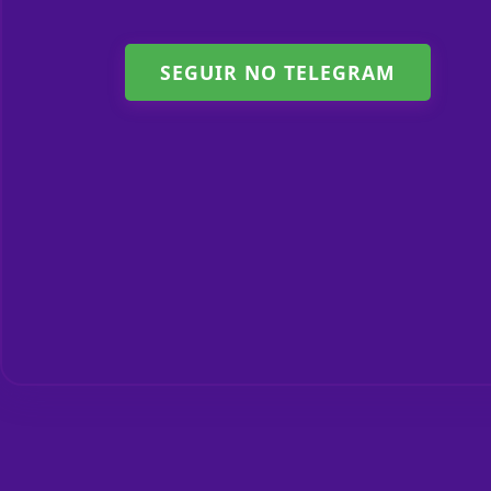
SEGUIR NO TELEGRAM