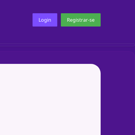
Login
Registrar-se