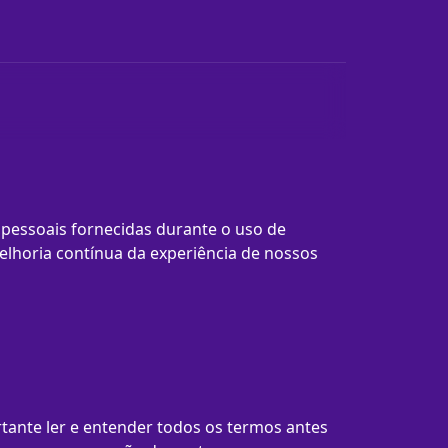
 pessoais fornecidas durante o uso de
elhoria contínua da experiência de nossos
tante ler e entender todos os termos antes