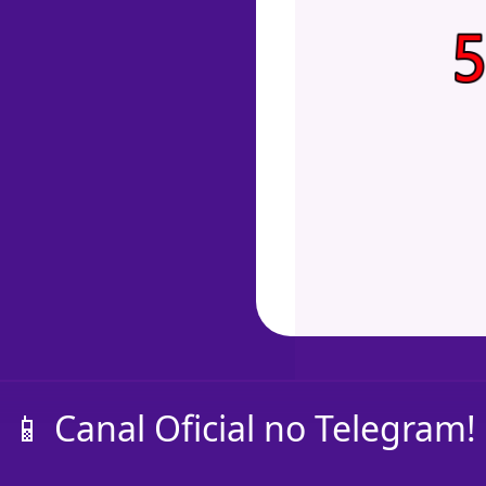
📱 Canal Oficial no Telegram!