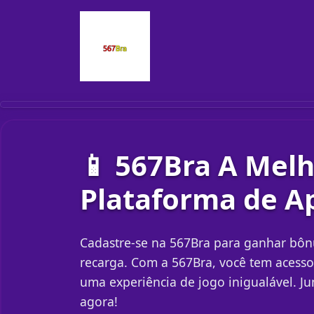
📱 567Bra A Mel
Plataforma de A
Cadastre-se na 567Bra para ganhar bôn
recarga. Com a 567Bra, você tem acesso
uma experiência de jogo inigualável. J
agora!