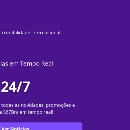
credibilidade internacional.
cias em Tempo Real
24/7
e todas as novidades, promoções e
a 567Bra em tempo real!
Ver Notícias