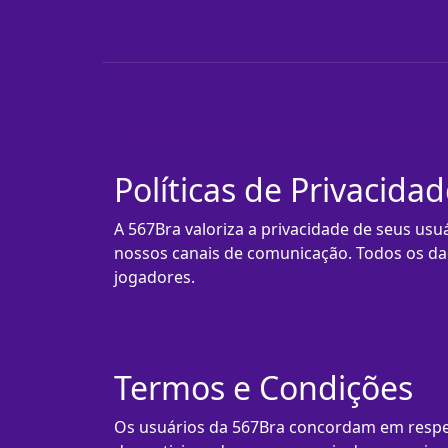
Políticas de Privacida
A 567Bra valoriza a privacidade de seus us
nossos canais de comunicação. Todos os dad
jogadores.
Termos e Condições
Os usuários da 567Bra concordam em respeit