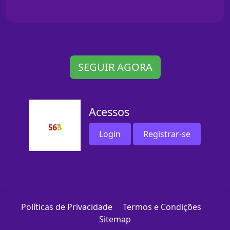
SEGUIR AGORA
Acessos
Login
Registrar-se
Políticas de Privacidade
Termos e Condições
Sitemap