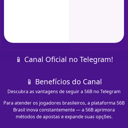
📱 Canal Oficial no Telegram!
📱 Benefícios do Canal
Descubra as vantagens de seguir a 56B no Telegram
Para atender os jogadores brasileiros, a plataforma 56B
Brasil inova constantemente — a 56B aprimora
métodos de apostas e expande suas opções.