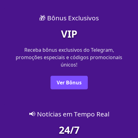
🎁 Bônus Exclusivos
VIP
Receba bônus exclusivos do Telegram,
promoções especiais e códigos promocionais
únicos!
Ver Bônus
📢 Notícias em Tempo Real
24/7