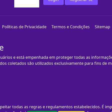
Políticas de Privacidade
Termos e Condições
Sitemap
de
usuários e está empenhada em proteger todas as informaçõ
os coletados são utilizados exclusivamente para fins de m
itar todas as regras e regulamentos estabelecidos. É imp