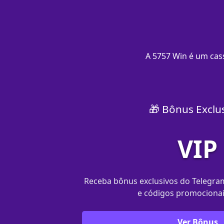
A 5757 Win é um cass
🎁 Bônus Exclu
VIP
Receba bônus exclusivos do Telegra
e códigos promocionai
Ver Bônus