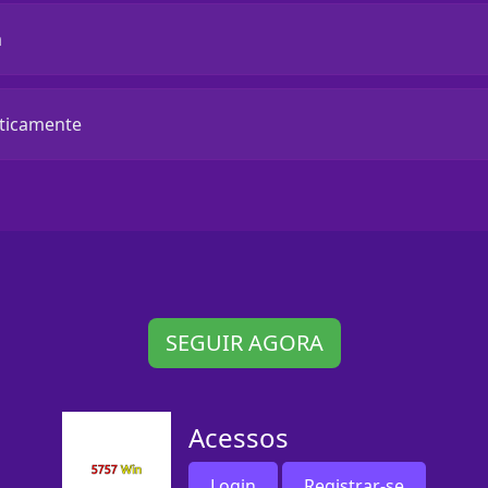
a
aticamente
SEGUIR AGORA
Acessos
Login
Registrar-se