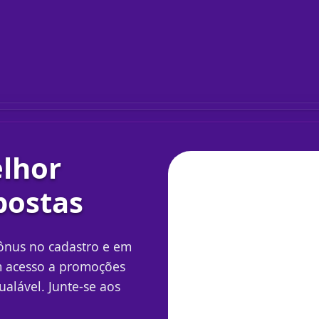
elhor
postas
ônus no cadastro e em
m acesso a promoções
ualável. Junte-se aos