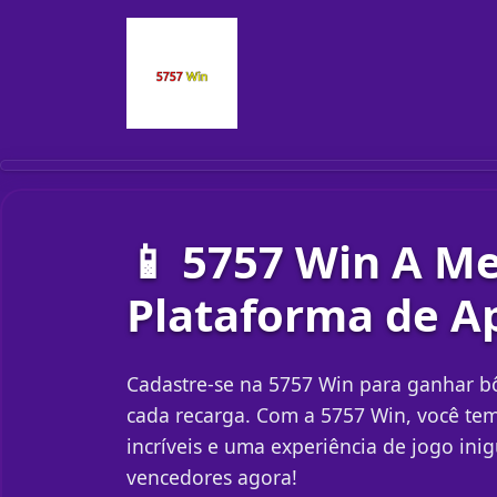
📱 5757 Win A M
Plataforma de A
Cadastre-se na 5757 Win para ganhar b
cada recarga. Com a 5757 Win, você te
incríveis e uma experiência de jogo inig
vencedores agora!