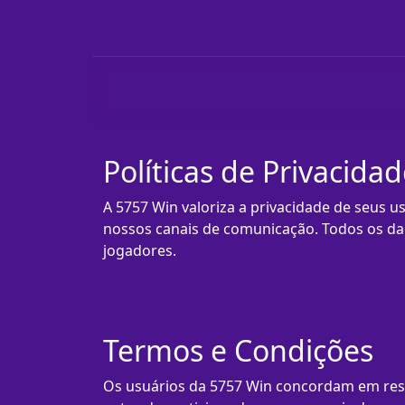
Políticas de Privacida
A 5757 Win valoriza a privacidade de seus 
nossos canais de comunicação. Todos os dad
jogadores.
Termos e Condições
Os usuários da 5757 Win concordam em respe