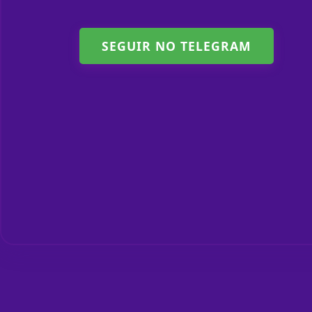
SEGUIR NO TELEGRAM