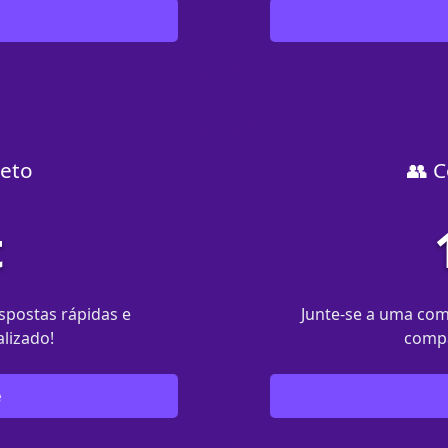
reto
👥 
t
espostas rápidas e
Junte-se a uma com
lizado!
compa
e