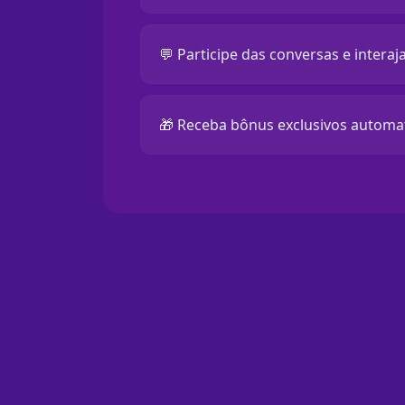
💬 Participe das conversas e interaj
🎁 Receba bônus exclusivos autom