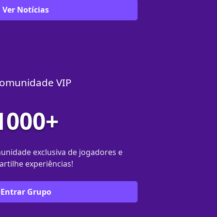
Ver Notícias
Comunidade VIP
1000+
unidade exclusiva de jogadores e
rtilhe experiências!
Entrar Grupo