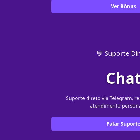
Ver Bônus
💬 Suporte Di
Cha
Suporte direto via Telegram, r
atendimento persona
Falar Suport