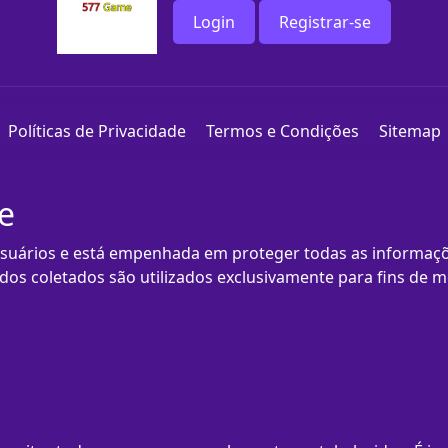
Login
Registrar-se
Políticas de Privacidade
Termos e Condições
Sitemap
de
 usuários e está empenhada em proteger todas as informaçõ
os coletados são utilizados exclusivamente para fins de m