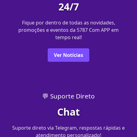
24/7
Fique por dentro de todas as novidades,
promoções e eventos da 5787 Com APP em
tempo real!
Ver Notícias
💬 Suporte Direto
Chat
Suporte direto via Telegram, respostas rápidas e
atendimento personalizado!