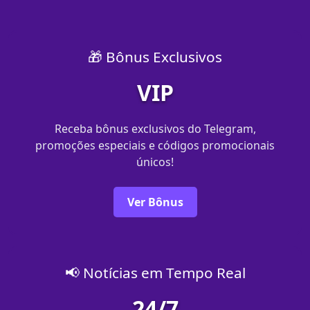
🎁 Bônus Exclusivos
VIP
Receba bônus exclusivos do Telegram,
promoções especiais e códigos promocionais
únicos!
Ver Bônus
📢 Notícias em Tempo Real
24/7