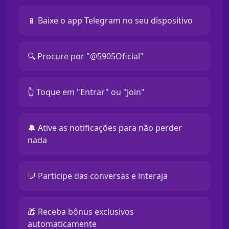
📱 Baixe o app Telegram no seu dispositivo
🔍 Procure por "@5905Oficial"
👆 Toque em "Entrar" ou "Join"
🔔 Ative as notificações para não perder
nada
💬 Participe das conversas e interaja
🎁 Receba bônus exclusivos
automaticamente