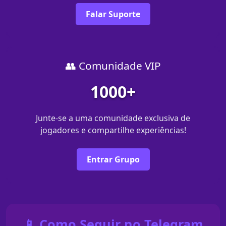
Falar Suporte
👥 Comunidade VIP
1000+
Junte-se a uma comunidade exclusiva de
jogadores e compartilhe experiências!
Entrar Grupo
📱 Como Seguir no Telegram