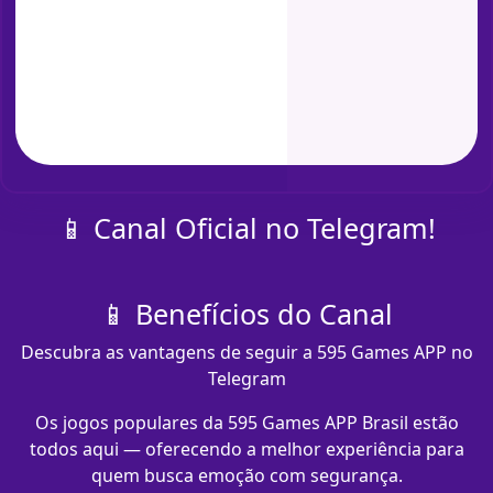
📱 Canal Oficial no Telegram!
📱 Benefícios do Canal
Descubra as vantagens de seguir a 595 Games APP no
Telegram
Os jogos populares da 595 Games APP Brasil estão
todos aqui — oferecendo a melhor experiência para
quem busca emoção com segurança.