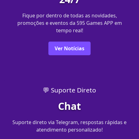
Fique por dentro de todas as novidades,
promoções e eventos da 595 Games APP em
tempo real!
Ver Notícias
💬 Suporte Direto
Chat
Suporte direto via Telegram, respostas rápidas e
atendimento personalizado!