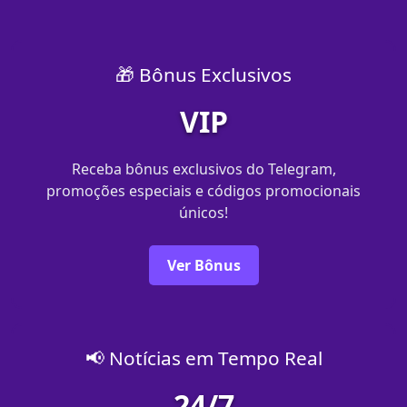
🎁 Bônus Exclusivos
VIP
Receba bônus exclusivos do Telegram,
promoções especiais e códigos promocionais
únicos!
Ver Bônus
📢 Notícias em Tempo Real
24/7