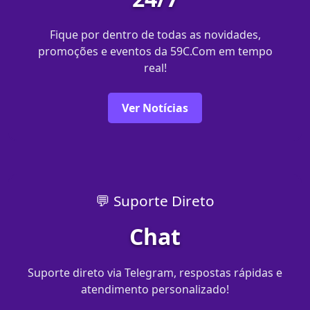
Fique por dentro de todas as novidades,
promoções e eventos da 59C.Com em tempo
real!
Ver Notícias
💬 Suporte Direto
Chat
Suporte direto via Telegram, respostas rápidas e
atendimento personalizado!