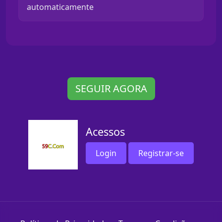
automaticamente
SEGUIR AGORA
Acessos
Login
Registrar-se