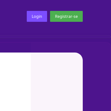
Login
Registrar-se