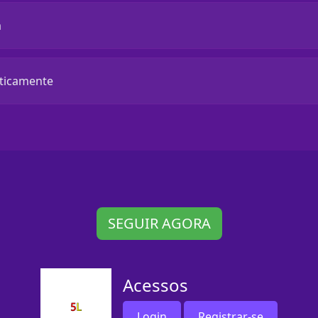
a
aticamente
SEGUIR AGORA
Acessos
Login
Registrar-se