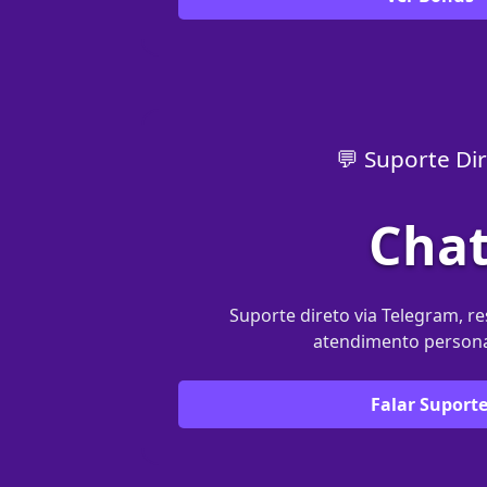
💬 Suporte Di
Cha
Suporte direto via Telegram, r
atendimento persona
Falar Suport