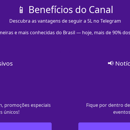
📱 Benefícios do Canal
Descubra as vantagens de seguir a 5L no Telegram
imeiras e mais conhecidas do Brasil — hoje, mais de 90% do
sivos
📢 Notí
m, promoções especiais
Fique por dentro d
s únicos!
eventos