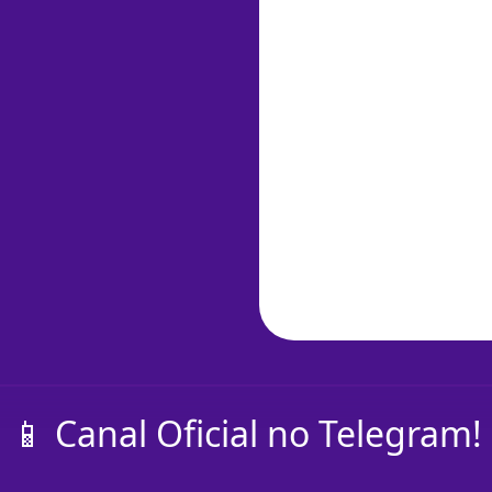
📱 Canal Oficial no Telegram!