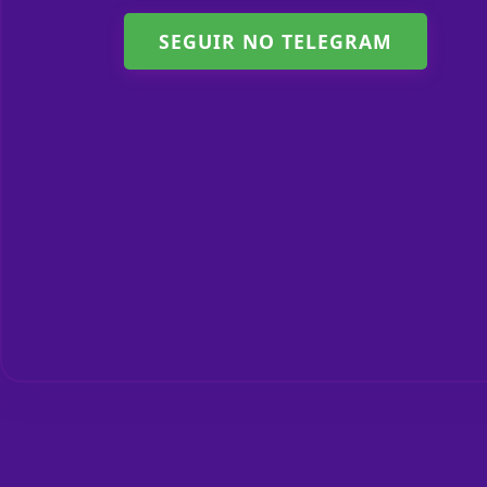
SEGUIR NO TELEGRAM