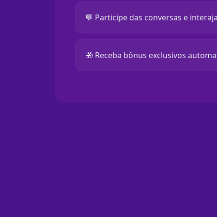
💬 Participe das conversas e interaj
🎁 Receba bônus exclusivos autom