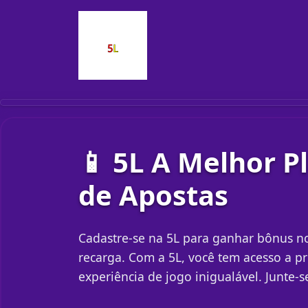
📱 5L A Melhor P
de Apostas
Cadastre-se na 5L para ganhar bônus n
recarga. Com a 5L, você tem acesso a p
experiência de jogo inigualável. Junte-