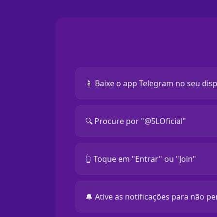
📱 Baixe o app Telegram no seu disp
🔍 Procure por "@5LOficial"
👆 Toque em "Entrar" ou "Join"
🔔 Ative as notificações para não p