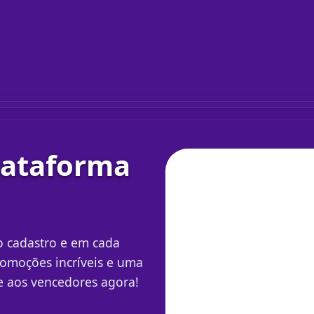
lataforma
o cadastro e em cada
romoções incríveis e uma
se aos vencedores agora!