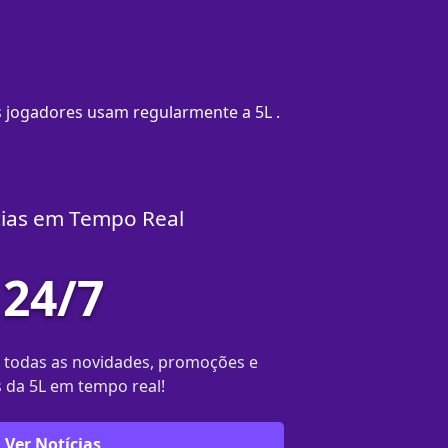
s jogadores usam regularmente a 5L .
cias em Tempo Real
24/7
e todas as novidades, promoções e
 da 5L em tempo real!
Ver Notícias