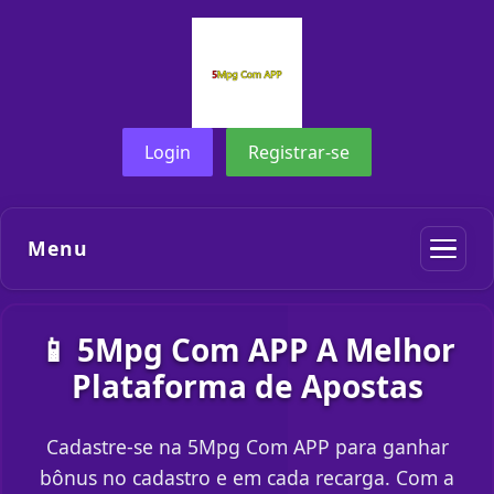
Login
Registrar-se
Menu
📱 5Mpg Com APP A Melhor
Plataforma de Apostas
Cadastre-se na 5Mpg Com APP para ganhar
bônus no cadastro e em cada recarga. Com a