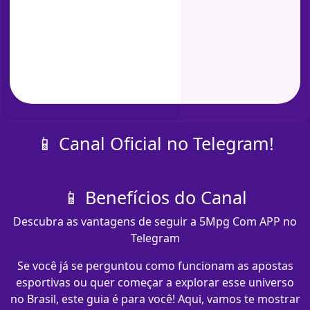
📱 Canal Oficial no Telegram!
📱 Benefícios do Canal
Descubra as vantagens de seguir a 5Mpg Com APP no
Telegram
Se você já se perguntou como funcionam as apostas
esportivas ou quer começar a explorar esse universo
no Brasil, este guia é para você! Aqui, vamos te mostrar