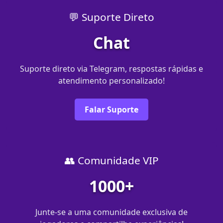
💬 Suporte Direto
Chat
Suporte direto via Telegram, respostas rápidas e
atendimento personalizado!
Falar Suporte
👥 Comunidade VIP
1000+
Junte-se a uma comunidade exclusiva de