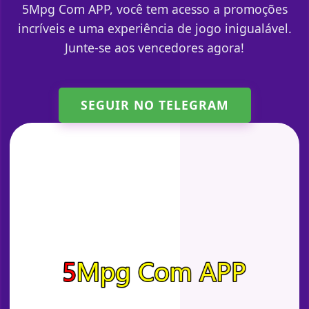
5Mpg Com APP, você tem acesso a promoções
incríveis e uma experiência de jogo inigualável.
Junte-se aos vencedores agora!
SEGUIR NO TELEGRAM