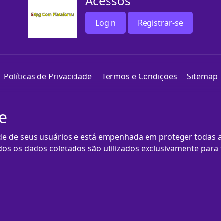
Acessos
Login
Registrar-se
Políticas de Privacidade
Termos e Condições
Sitemap
de
ade de seus usuários e está empenhada em proteger todas 
os os dados coletados são utilizados exclusivamente para 