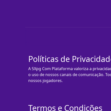
Políticas de Privacida
A 5Xpg Com Plataforma valoriza a privacid
o uso de nossos canais de comunicação. Tod
nossos jogadores.
Termos e Condições