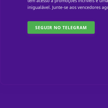
tem acesso a promoções incríveis e uma
inigualável. Junte-se aos vencedores ag
SEGUIR NO TELEGRAM