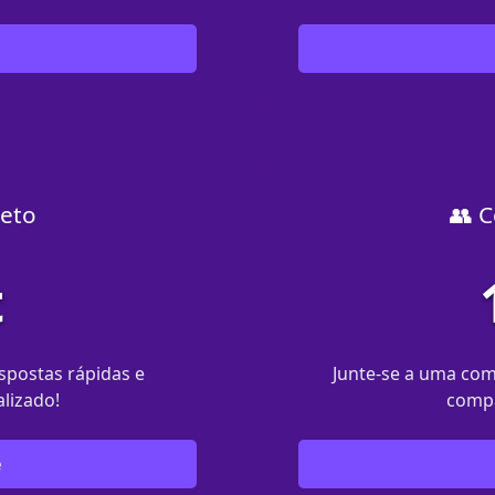
reto
👥 
t
espostas rápidas e
Junte-se a uma com
lizado!
compa
e