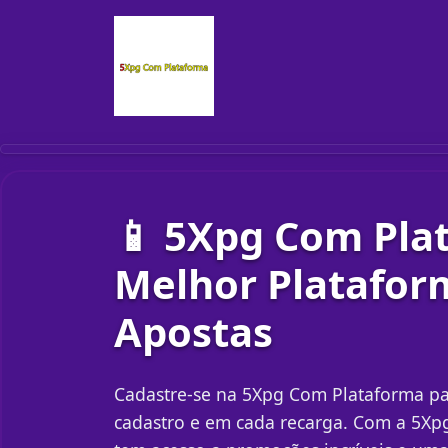
📱 5Xpg Com Pla
Melhor Platafor
Apostas
Cadastre-se na 5Xpg Com Plataforma p
cadastro e em cada recarga. Com a 5Xp