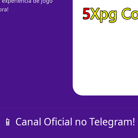
 experiência de jogo
ora!
📱 Canal Oficial no Telegram!