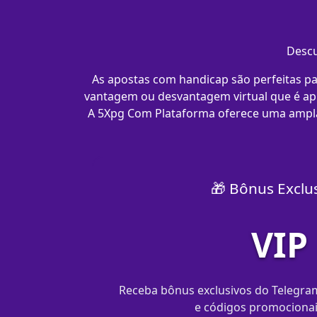
Descu
As apostas com handicap são perfeitas p
vantagem ou desvantagem virtual que é apl
A 5Xpg Com Plataforma oferece uma ampla 
🎁 Bônus Exclu
VIP
Receba bônus exclusivos do Telegra
e códigos promocionai