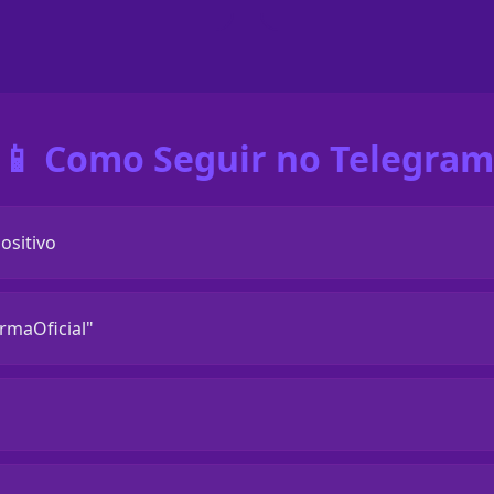
📱 Como Seguir no Telegram
ositivo
rmaOficial"