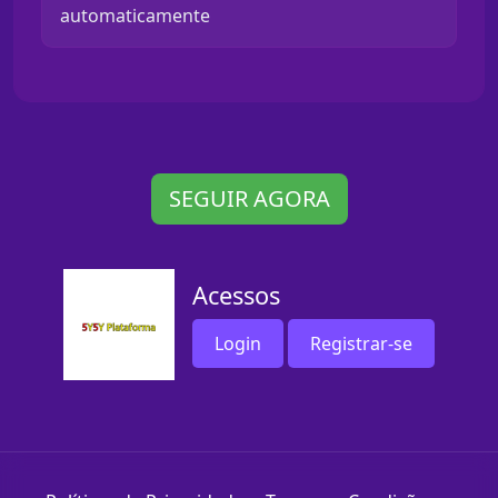
automaticamente
SEGUIR AGORA
Acessos
Login
Registrar-se