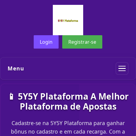
Login
Registrar-se
Menu
📱 5Y5Y Plataforma A Melhor
Plataforma de Apostas
Cadastre-se na 5Y5Y Plataforma para ganhar
bônus no cadastro e em cada recarga. Com a