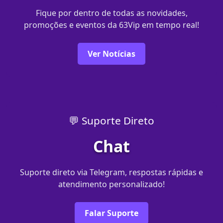
Fique por dentro de todas as novidades,
promoções e eventos da 63Vip em tempo real!
Ver Notícias
💬 Suporte Direto
Chat
Suporte direto via Telegram, respostas rápidas e
atendimento personalizado!
Falar Suporte