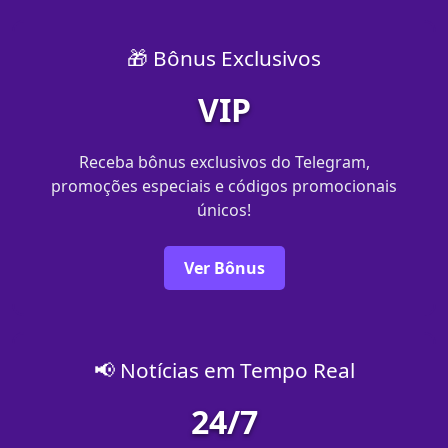
🎁 Bônus Exclusivos
VIP
Receba bônus exclusivos do Telegram,
promoções especiais e códigos promocionais
únicos!
Ver Bônus
📢 Notícias em Tempo Real
24/7