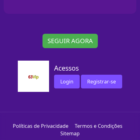
SEGUIR AGORA
Acessos
Login
Registrar-se
Políticas de Privacidade
Termos e Condições
Sitemap