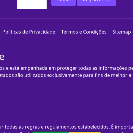
Políticas de Privacidade
Termos e Condições
Sitemap
de
rios e está empenhada em proteger todas as informações p
tados são utilizados exclusivamente para fins de melhoria
 todas as regras e regulamentos estabelecidos. É importa