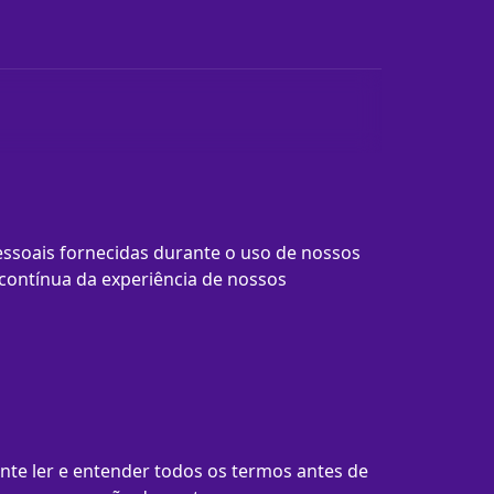
essoais fornecidas durante o uso de nossos
 contínua da experiência de nossos
nte ler e entender todos os termos antes de