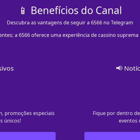
📱 Benefícios do Canal
Descubra as vantagens de seguir a 6566 no Telegram
entes; a 6566 oferece uma experiência de cassino suprema 
sivos
📢 Notí
m, promoções especiais
Fique por dentro d
s únicos!
eventos 