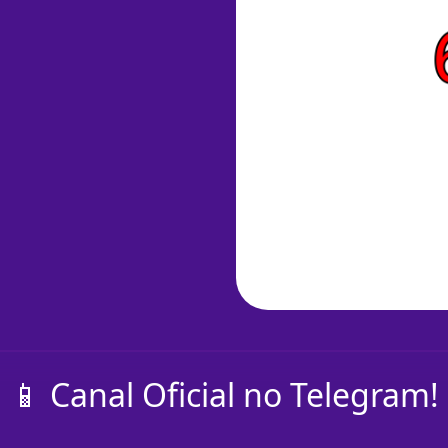
📱 Canal Oficial no Telegram!