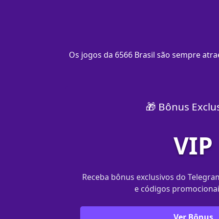
Os jogos da 6566 Brasil são sempre atra
🎁 Bônus Exclu
VIP
Receba bônus exclusivos do Telegra
e códigos promocionai
Ver Bônus