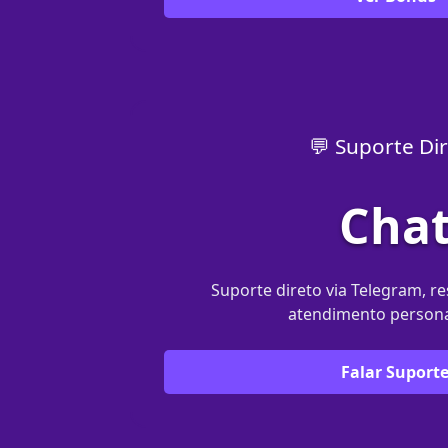
💬 Suporte Di
Cha
Suporte direto via Telegram, r
atendimento persona
Falar Suport