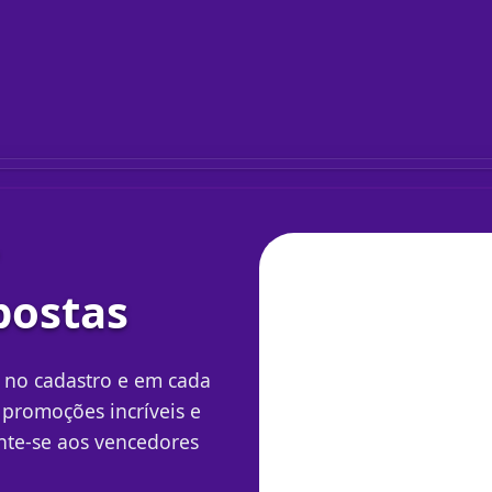
postas
 no cadastro e em cada
 promoções incríveis e
unte-se aos vencedores