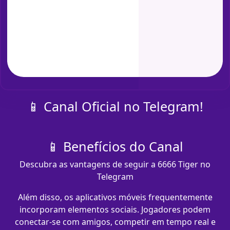
📱 Canal Oficial no Telegram!
📱 Benefícios do Canal
Descubra as vantagens de seguir a 6666 Tiger no
Telegram
Além disso, os aplicativos móveis frequentemente
incorporam elementos sociais. Jogadores podem
conectar-se com amigos, competir em tempo real e