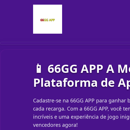
📱 66GG APP A M
Plataforma de A
Cadastre-se na 66GG APP para ganhar 
cada recarga. Com a 66GG APP, você t
incríveis e uma experiência de jogo inig
vencedores agora!