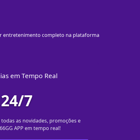
er entretenimento completo na plataforma
cias em Tempo Real
24/7
e todas as novidades, promoções e
 66GG APP em tempo real!