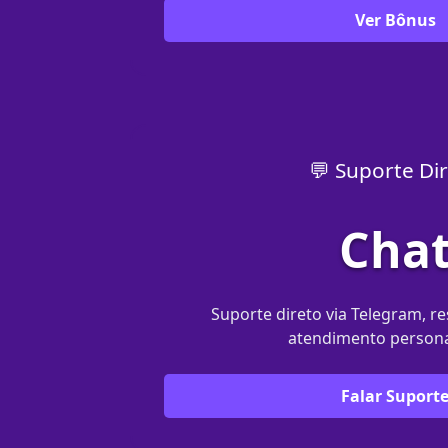
Ver Bônus
💬 Suporte Di
Cha
Suporte direto via Telegram, r
atendimento persona
Falar Suport