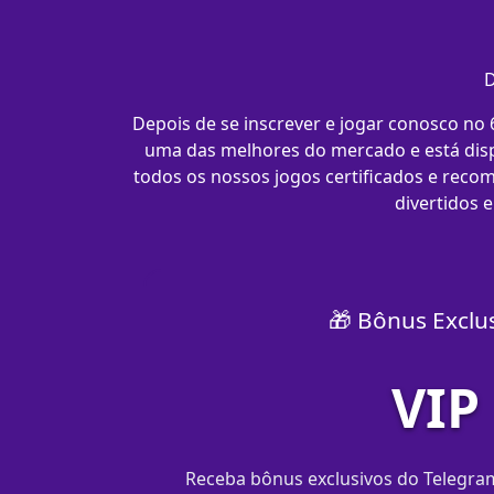
D
Depois de se inscrever e jogar conosco no
uma das melhores do mercado e está disp
todos os nossos jogos certificados e rec
divertidos 
🎁 Bônus Exclu
VIP
Receba bônus exclusivos do Telegra