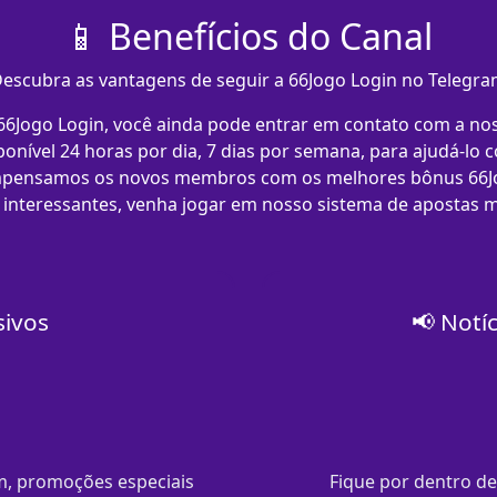
📱 Benefícios do Canal
escubra as vantagens de seguir a 66Jogo Login no Telegr
 66Jogo Login, você ainda pode entrar em contato com a nos
onível 24 horas por dia, 7 dias por semana, para ajudá-lo
ompensamos os novos membros com os melhores bônus 66Jo
e interessantes, venha jogar em nosso sistema de apostas m
sivos
📢 Notí
m, promoções especiais
Fique por dentro d