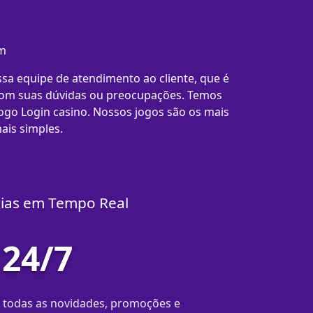
am
sa equipe de atendimento ao cliente, que é
 com suas dúvidas ou preocupações. Temos
go Login casino. Nossos jogos são os mais
ais simples.
cias em Tempo Real
24/7
e todas as novidades, promoções e