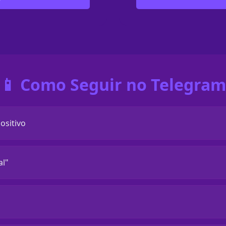
📱 Como Seguir no Telegram
ositivo
al"