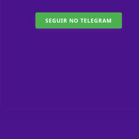
SEGUIR NO TELEGRAM