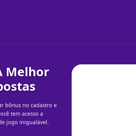
A Melhor
postas
ar bônus no cadastro e
você tem acesso a
e jogo inigualável.