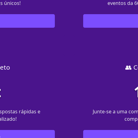
s únicos!
eventos da 6
reto
👥 
t
espostas rápidas e
Junte-se a uma com
lizado!
compa
e