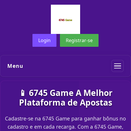
Login
Registrar-se
Menu
📱 6745 Game A Melhor
Plataforma de Apostas
Cadastre-se na 6745 Game para ganhar bônus no
cadastro e em cada recarga. Com a 6745 Game,