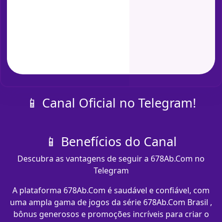
📱 Canal Oficial no Telegram!
📱 Benefícios do Canal
Descubra as vantagens de seguir a 678Ab.Com no
Telegram
A plataforma 678Ab.Com é saudável e confiável, com
uma ampla gama de jogos da série 678Ab.Com Brasil ,
bônus generosos e promoções incríveis para criar o