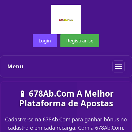
Login
Registrar-se
Menu
📱 678Ab.Com A Melhor
Plataforma de Apostas
Cadastre-se na 678Ab.Com para ganhar bônus no
cadastro e em cada recarga. Com a 678Ab.Com,