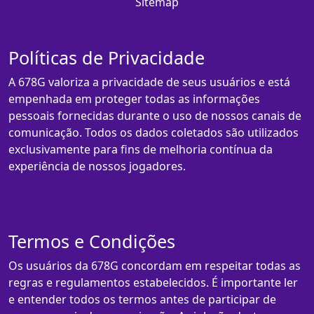
Sitemap
Políticas de Privacidade
A 678G valoriza a privacidade de seus usuários e está
empenhada em proteger todas as informações
pessoais fornecidas durante o uso de nossos canais de
comunicação. Todos os dados coletados são utilizados
exclusivamente para fins de melhoria contínua da
experiência de nossos jogadores.
Termos e Condições
Os usuários da 678G concordam em respeitar todas as
regras e regulamentos estabelecidos. É importante ler
e entender todos os termos antes de participar de