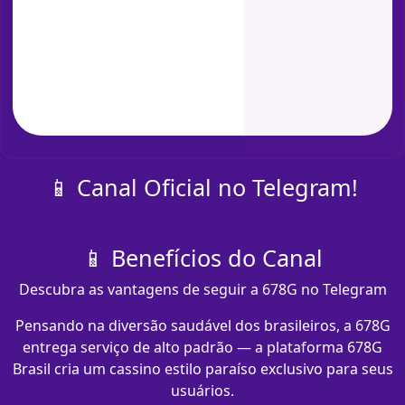
📱 Canal Oficial no Telegram!
📱 Benefícios do Canal
Descubra as vantagens de seguir a 678G no Telegram
Pensando na diversão saudável dos brasileiros, a 678G
entrega serviço de alto padrão — a plataforma 678G
Brasil cria um cassino estilo paraíso exclusivo para seus
usuários.