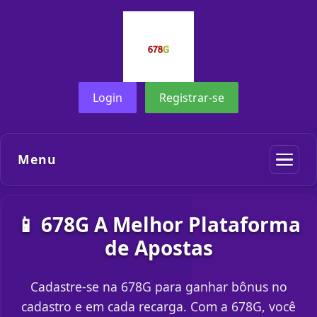
Login
Registrar-se
Menu
📱 678G A Melhor Plataforma
de Apostas
Cadastre-se na 678G para ganhar bônus no
cadastro e em cada recarga. Com a 678G, você