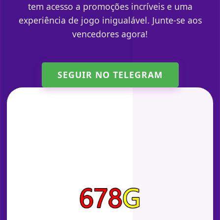
tem acesso a promoções incríveis e uma
experiência de jogo inigualável. Junte-se aos
vencedores agora!
SEGUIR NO TELEGRAM