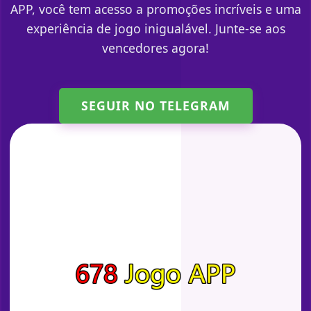
APP, você tem acesso a promoções incríveis e uma
experiência de jogo inigualável. Junte-se aos
vencedores agora!
SEGUIR NO TELEGRAM