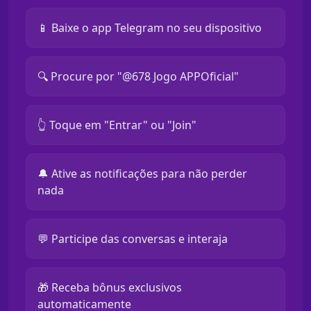
📱 Baixe o app Telegram no seu dispositivo
🔍 Procure por "@678 Jogo APPOficial"
👆 Toque em "Entrar" ou "Join"
🔔 Ative as notificações para não perder
nada
💬 Participe das conversas e interaja
🎁 Receba bônus exclusivos
automaticamente