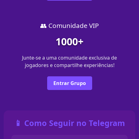
👥 Comunidade VIP
1000+
Junte-se a uma comunidade exclusiva de
jogadores e compartilhe experiências!
Entrar Grupo
📱 Como Seguir no Telegram