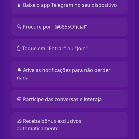
📱 Baixe o app Telegram no seu dispositivo
🔍 Procure por "@6855Oficial"
👆 Toque em "Entrar" ou "Join"
🔔 Ative as notificações para não perder
nada
💬 Participe das conversas e interaja
🎁 Receba bônus exclusivos
automaticamente