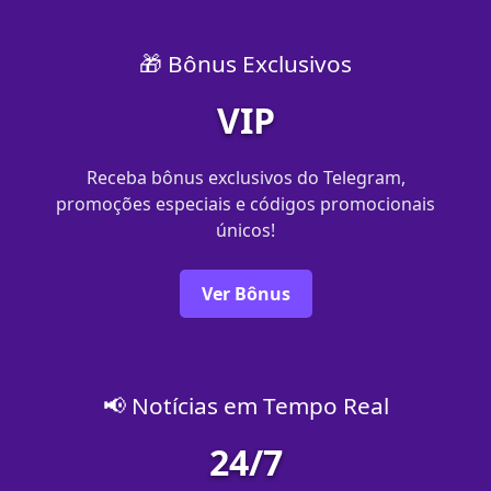
🎁 Bônus Exclusivos
VIP
Receba bônus exclusivos do Telegram,
promoções especiais e códigos promocionais
únicos!
Ver Bônus
📢 Notícias em Tempo Real
24/7