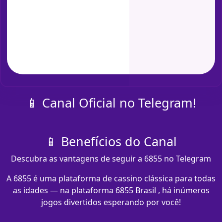
📱 Canal Oficial no Telegram!
📱 Benefícios do Canal
Descubra as vantagens de seguir a 6855 no Telegram
A 6855 é uma plataforma de cassino clássica para todas
as idades — na plataforma 6855 Brasil , há inúmeros
jogos divertidos esperando por você!