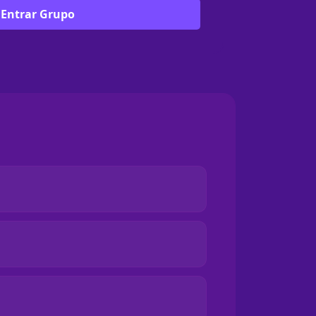
Entrar Grupo