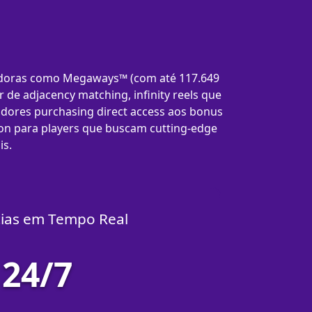
vadoras como Megaways™ (com até 117.649
r de adjacency matching, infinity reels que
dores purchasing direct access aos bonus
on para players que buscam cutting-edge
is.
cias em Tempo Real
24/7