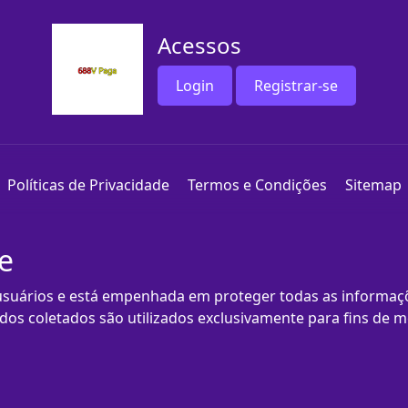
Acessos
Login
Registrar-se
Políticas de Privacidade
Termos e Condições
Sitemap
de
 usuários e está empenhada em proteger todas as informaç
os coletados são utilizados exclusivamente para fins de m