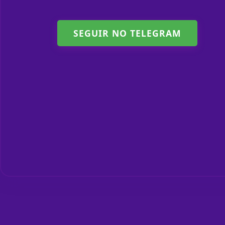
SEGUIR NO TELEGRAM