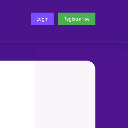
Login
Registrar-se