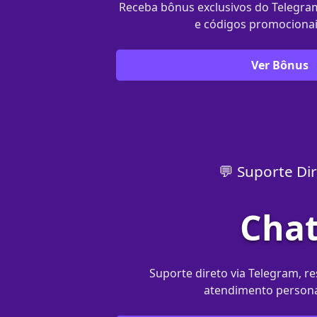
Receba bônus exclusivos do Telegra
e códigos promocionai
Ver Bônus
💬 Suporte Di
Cha
Suporte direto via Telegram, r
atendimento persona