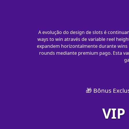
A evolução do design de slots é contin
ways to win através de variable reel heigh
expandem horizontalmente durante wins c
rounds mediante premium pago. Esta van
ga
🎁 Bônus Exclu
VIP