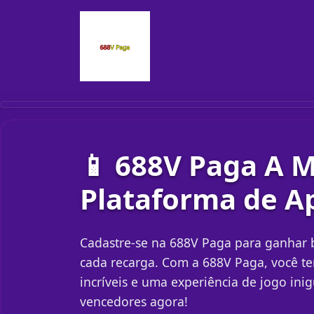
📱 688V Paga A 
Plataforma de A
Cadastre-se na 688V Paga para ganhar 
cada recarga. Com a 688V Paga, você t
incríveis e uma experiência de jogo inig
vencedores agora!