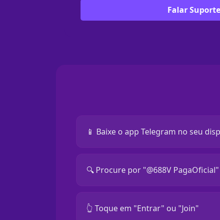
Falar Suport
📱 Baixe o app Telegram no seu disp
🔍 Procure por "@688V PagaOficial"
👆 Toque em "Entrar" ou "Join"