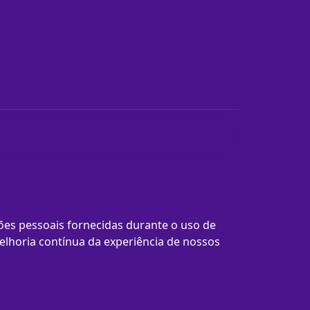
ões pessoais fornecidas durante o uso de
elhoria contínua da experiência de nossos