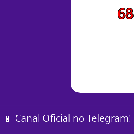
📱 Canal Oficial no Telegram!