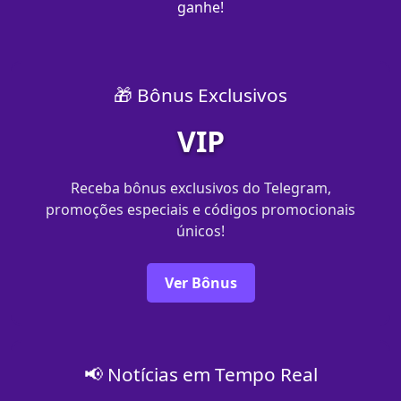
ganhe!
🎁 Bônus Exclusivos
VIP
Receba bônus exclusivos do Telegram,
promoções especiais e códigos promocionais
únicos!
Ver Bônus
📢 Notícias em Tempo Real