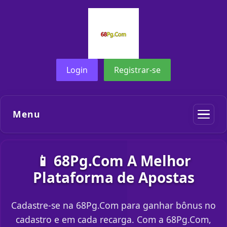
Login
Registrar-se
Menu
📱 68Pg.Com A Melhor
Plataforma de Apostas
Cadastre-se na 68Pg.Com para ganhar bônus no
cadastro e em cada recarga. Com a 68Pg.Com,