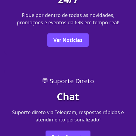
Fique por dentro de todas as novidades,
promoções e eventos da 69K em tempo real!
Ver Notícias
💬 Suporte Direto
Chat
Suporte direto via Telegram, respostas rápidas e
atendimento personalizado!