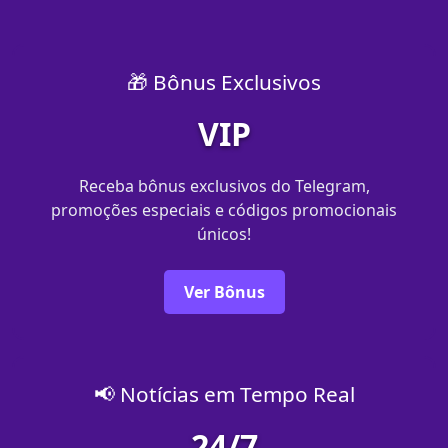
🎁 Bônus Exclusivos
VIP
Receba bônus exclusivos do Telegram,
promoções especiais e códigos promocionais
únicos!
Ver Bônus
📢 Notícias em Tempo Real
24/7