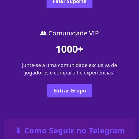
Falar Suporte
👥 Comunidade VIP
1000+
Junte-se a uma comunidade exclusiva de
jogadores e compartilhe experiências!
Entrar Grupo
📱 Como Seguir no Telegram