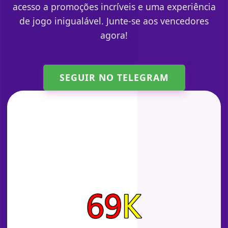
acesso a promoções incríveis e uma experiência
de jogo inigualável. Junte-se aos vencedores
agora!
SEGUIR NO TELEGRAM