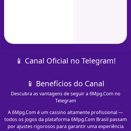
📱 Canal Oficial no Telegram!
📱 Benefícios do Canal
Descubra as vantagens de seguir a 6Mpg.Com no
Telegram
A 6Mpg.Com é um cassino altamente profissional —
todos os jogos da plataforma 6Mpg.Com Brasil passam
por ajustes rigorosos para garantir uma experiência