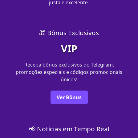
justa e excelente.
🎁 Bônus Exclusivos
VIP
Receba bônus exclusivos do Telegram,
promoções especiais e códigos promocionais
únicos!
Ver Bônus
📢 Notícias em Tempo Real