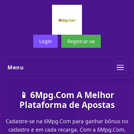
Login
Registrar-se
Menu
📱 6Mpg.Com A Melhor
Plataforma de Apostas
Cadastre-se na 6Mpg.Com para ganhar bônus no
cadastro e em cada recarga. Com a 6Mpg.Com,