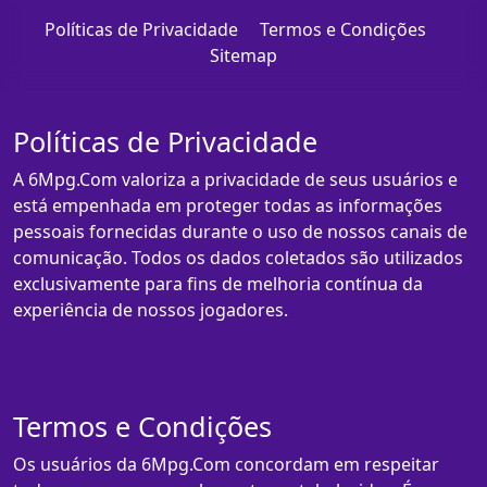
Políticas de Privacidade
Termos e Condições
Sitemap
Políticas de Privacidade
A 6Mpg.Com valoriza a privacidade de seus usuários e
está empenhada em proteger todas as informações
pessoais fornecidas durante o uso de nossos canais de
comunicação. Todos os dados coletados são utilizados
exclusivamente para fins de melhoria contínua da
experiência de nossos jogadores.
Termos e Condições
Os usuários da 6Mpg.Com concordam em respeitar