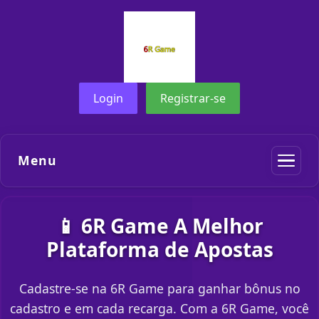
Login
Registrar-se
Menu
📱 6R Game A Melhor
Plataforma de Apostas
Cadastre-se na 6R Game para ganhar bônus no
cadastro e em cada recarga. Com a 6R Game, você