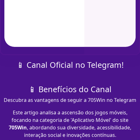
📱 Canal Oficial no Telegram!
📱 Benefícios do Canal
Descubra as vantagens de seguir a 705Win no Telegram
Este artigo analisa a ascensão dos jogos móveis,
focando na categoria de 'Aplicativo Móvel' do site
705Win
, abordando sua diversidade, acessibilidade,
interação social e inovações contínuas.