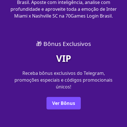
Brasil. Aposte com inteligência, analise com
profundidade e aproveite toda a emoção de Inter
Miami x Nashville SC na 70Games Login Brasil.
🎁 Bônus Exclusivos
VIP
Receba bônus exclusivos do Telegram,
promoções especiais e códigos promocionais
únicos!
Ver Bônus