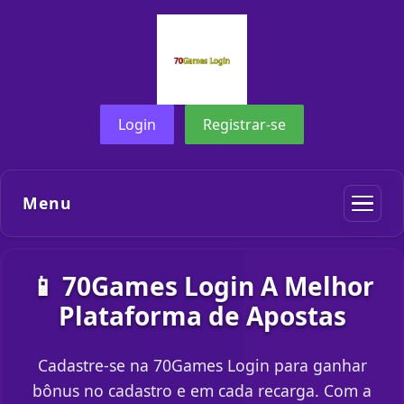
Login
Registrar-se
Menu
📱 70Games Login A Melhor
Plataforma de Apostas
Cadastre-se na 70Games Login para ganhar
bônus no cadastro e em cada recarga. Com a