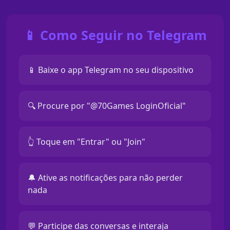
📱 Como Seguir no Telegram
📱 Baixe o app Telegram no seu dispositivo
🔍 Procure por "@70Games LoginOficial"
👆 Toque em "Entrar" ou "Join"
🔔 Ative as notificações para não perder
nada
💬 Participe das conversas e interaja