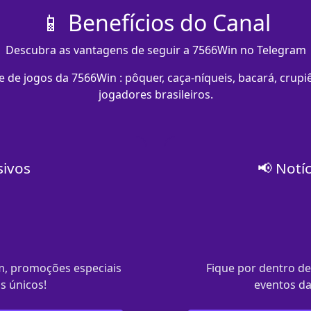
📱 Benefícios do Canal
Descubra as vantagens de seguir a 7566Win no Telegram
de jogos da 7566Win : pôquer, caça-níqueis, bacará, crupi
jogadores brasileiros.
sivos
📢 Notí
m, promoções especiais
Fique por dentro d
s únicos!
eventos da