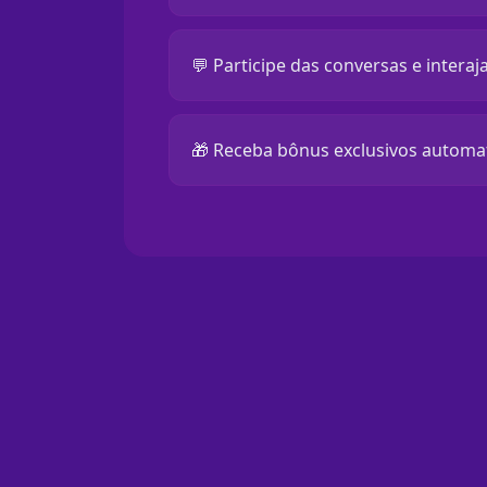
💬 Participe das conversas e interaj
🎁 Receba bônus exclusivos autom