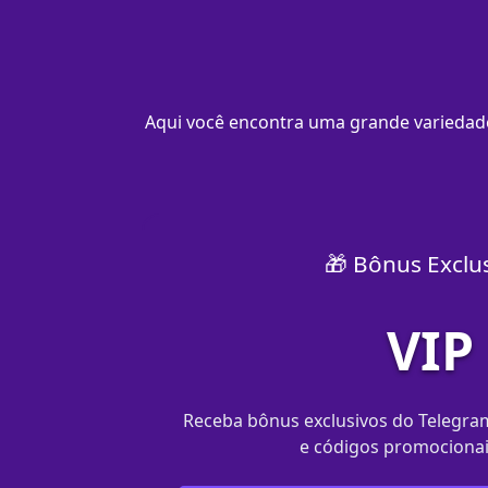
Aqui você encontra uma grande variedade 
🎁 Bônus Exclu
VIP
Receba bônus exclusivos do Telegra
e códigos promocionai