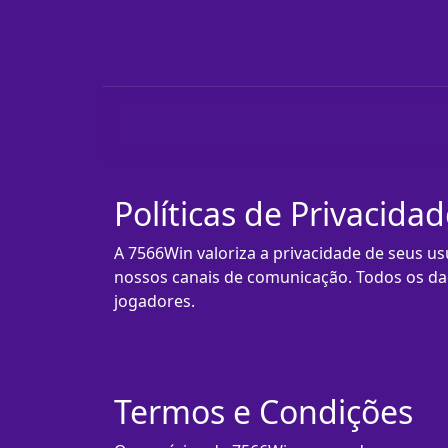
Políticas de Privacida
A 7566Win valoriza a privacidade de seus u
nossos canais de comunicação. Todos os dad
jogadores.
Termos e Condições