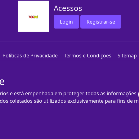
Acessos
Login
Registrar-se
Políticas de Privacidade
Termos e Condições
Sitemap
de
uários e está empenhada em proteger todas as informações 
os coletados são utilizados exclusivamente para fins de m