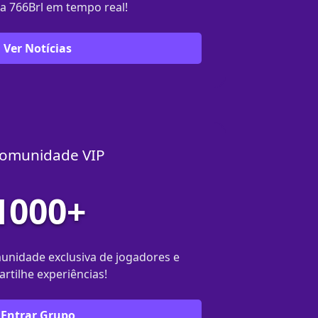
a 766Brl em tempo real!
Ver Notícias
Comunidade VIP
1000+
unidade exclusiva de jogadores e
rtilhe experiências!
Entrar Grupo