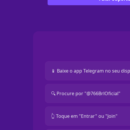
📱 Baixe o app Telegram no seu disp
🔍 Procure por "@766BrlOficial"
👆 Toque em "Entrar" ou "Join"