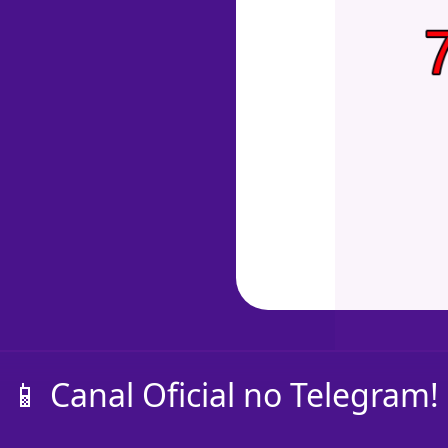
📱 Canal Oficial no Telegram!