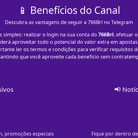
📱 Benefícios do Canal
Descubra as vantagens de seguir a 766Brl no Telegram
s simples: realizar o login na sua conta do
766Brl
, efetuar 
derá aproveitar todo o potencial do valor extra em apostas 
rtante ler os termos e condições para verificar requisitos 
antindo que você aproveite cada benefício sem contratem
sivos
📢 Notí
m, promoções especiais
Fique por dentro d