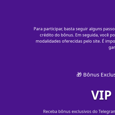
Para participar, basta seguir alguns passo
crédito do bônus. Em seguida, você po
modalidades oferecidas pelo site. É impo
gar
🎁 Bônus Exclu
VIP
Receba bônus exclusivos do Telegra