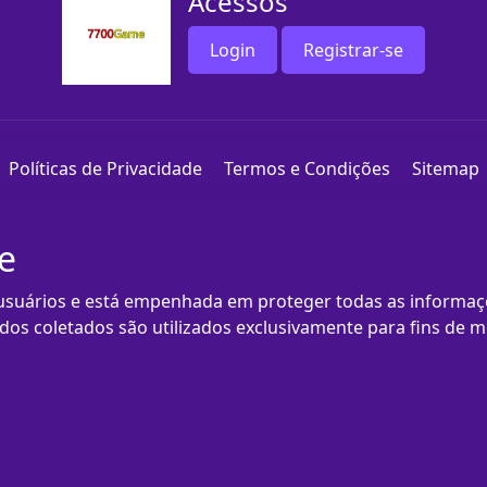
Acessos
Login
Registrar-se
Políticas de Privacidade
Termos e Condições
Sitemap
de
 usuários e está empenhada em proteger todas as informaç
os coletados são utilizados exclusivamente para fins de m