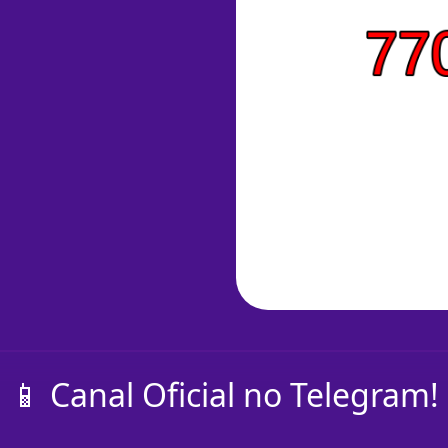
📱 Canal Oficial no Telegram!