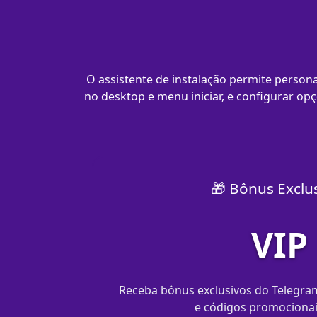
O assistente de instalação permite persona
no desktop e menu iniciar, e configurar op
🎁 Bônus Exclu
VIP
Receba bônus exclusivos do Telegra
e códigos promocionai