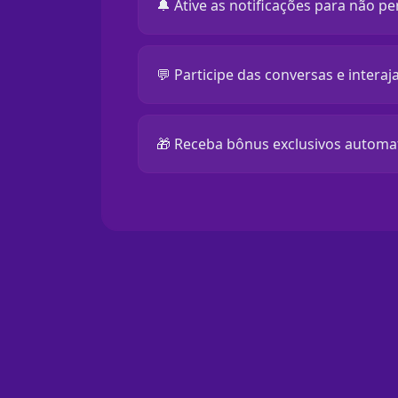
🔔 Ative as notificações para não p
💬 Participe das conversas e interaj
🎁 Receba bônus exclusivos autom