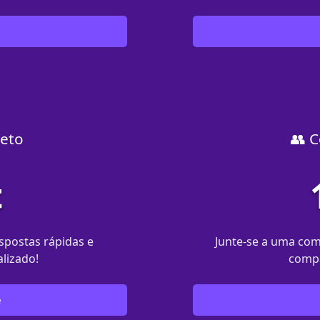
reto
👥 
t
espostas rápidas e
Junte-se a uma com
lizado!
compa
e