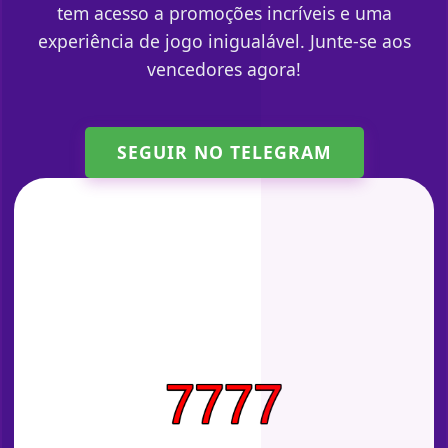
tem acesso a promoções incríveis e uma
experiência de jogo inigualável. Junte-se aos
vencedores agora!
SEGUIR NO TELEGRAM