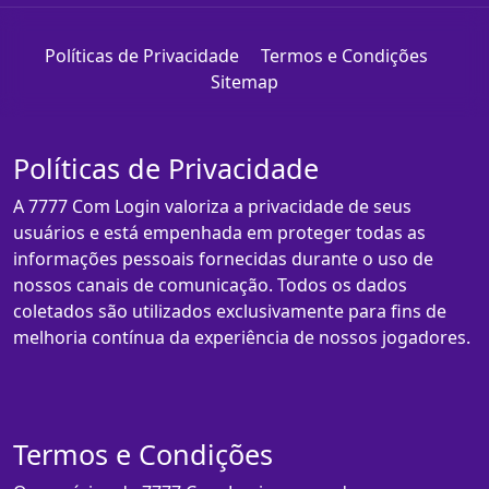
Políticas de Privacidade
Termos e Condições
Sitemap
Políticas de Privacidade
A 7777 Com Login valoriza a privacidade de seus
usuários e está empenhada em proteger todas as
informações pessoais fornecidas durante o uso de
nossos canais de comunicação. Todos os dados
coletados são utilizados exclusivamente para fins de
melhoria contínua da experiência de nossos jogadores.
Termos e Condições