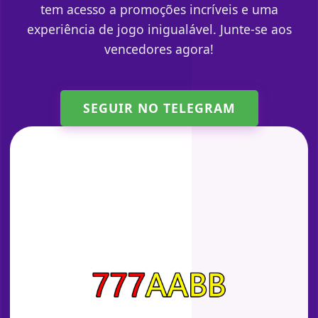
tem acesso a promoções incríveis e uma
experiência de jogo inigualável. Junte-se aos
vencedores agora!
SEGUIR NO TELEGRAM