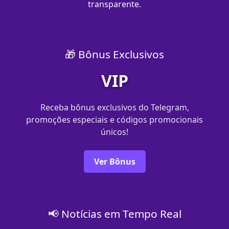
transparente.
🎁 Bônus Exclusivos
VIP
Receba bônus exclusivos do Telegram,
promoções especiais e códigos promocionais
únicos!
Ver Bônus
📢 Notícias em Tempo Real