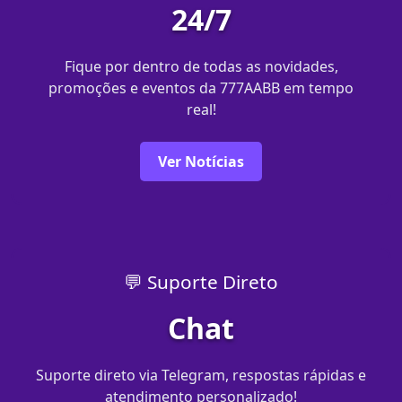
24/7
Fique por dentro de todas as novidades,
promoções e eventos da 777AABB em tempo
real!
Ver Notícias
💬 Suporte Direto
Chat
Suporte direto via Telegram, respostas rápidas e
atendimento personalizado!