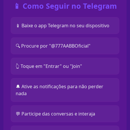
📱 Como Seguir no Telegram
📱 Baixe o app Telegram no seu dispositivo
🔍 Procure por "@777AABBOficial"
👆 Toque em "Entrar" ou "Join"
🔔 Ative as notificações para não perder
nada
💬 Participe das conversas e interaja