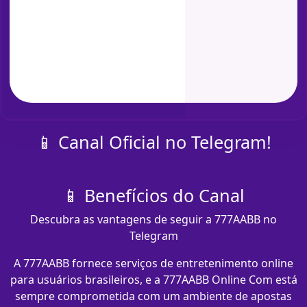
📱 Canal Oficial no Telegram!
📱 Benefícios do Canal
Descubra as vantagens de seguir a 777AABB no
Telegram
A 777AABB fornece serviços de entretenimento online
para usuários brasileiros, e a 777AABB Online Com está
sempre comprometida com um ambiente de apostas