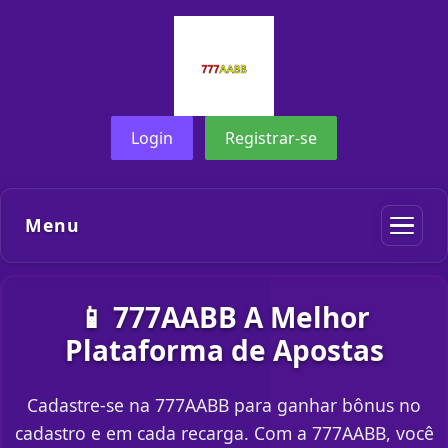
Login
Registrar-se
Menu
📱 777AABB A Melhor
Plataforma de Apostas
Cadastre-se na 777AABB para ganhar bônus no
cadastro e em cada recarga. Com a 777AABB, você