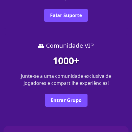
Falar Suporte
👥 Comunidade VIP
1000+
Junte-se a uma comunidade exclusiva de
jogadores e compartilhe experiências!
Entrar Grupo