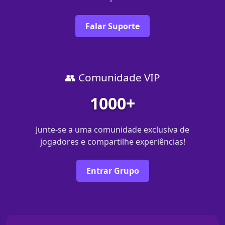
Falar Suporte
👥 Comunidade VIP
1000+
Junte-se a uma comunidade exclusiva de
jogadores e compartilhe experiências!
Entrar Grupo