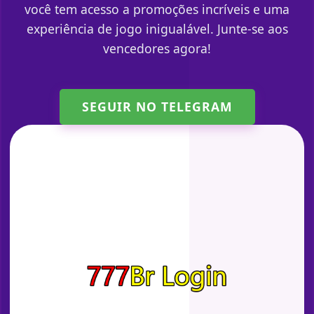
você tem acesso a promoções incríveis e uma
experiência de jogo inigualável. Junte-se aos
vencedores agora!
SEGUIR NO TELEGRAM