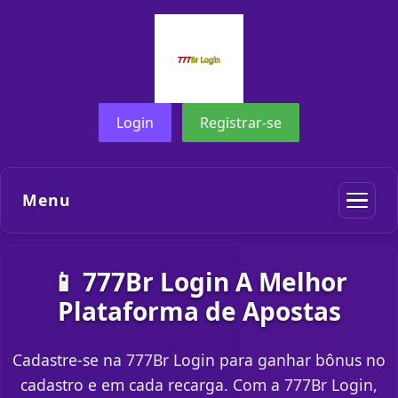
Login
Registrar-se
Menu
📱 777Br Login A Melhor
Plataforma de Apostas
Cadastre-se na 777Br Login para ganhar bônus no
cadastro e em cada recarga. Com a 777Br Login,