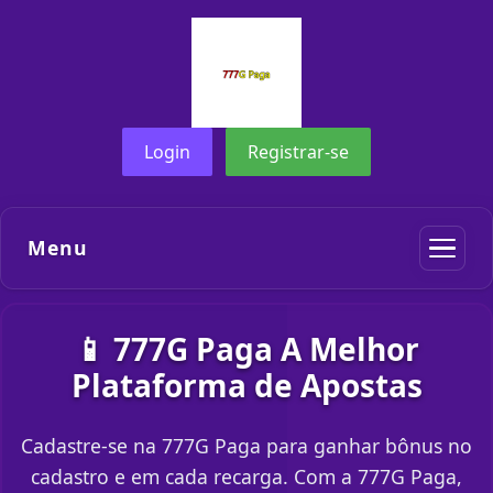
Login
Registrar-se
Menu
📱 777G Paga A Melhor
Plataforma de Apostas
Cadastre-se na 777G Paga para ganhar bônus no
cadastro e em cada recarga. Com a 777G Paga,