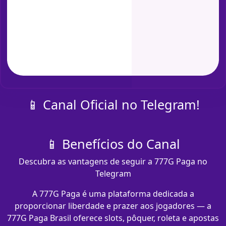
📱 Canal Oficial no Telegram!
📱 Benefícios do Canal
Descubra as vantagens de seguir a 777G Paga no
Telegram
A 777G Paga é uma plataforma dedicada a
proporcionar liberdade e prazer aos jogadores — a
777G Paga Brasil oferece slots, pôquer, roleta e apostas