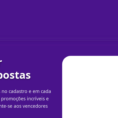
r
postas
s no cadastro e em cada
 promoções incríveis e
unte-se aos vencedores