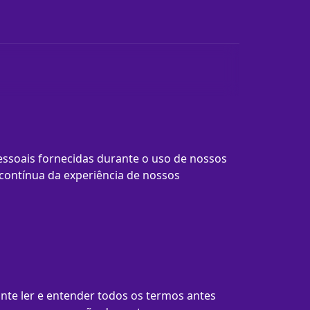
essoais fornecidas durante o uso de nossos
 contínua da experiência de nossos
nte ler e entender todos os termos antes