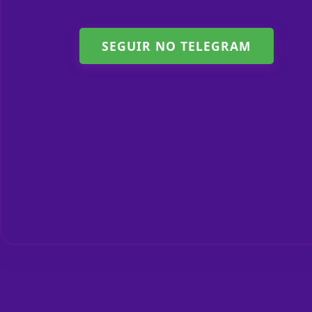
SEGUIR NO TELEGRAM