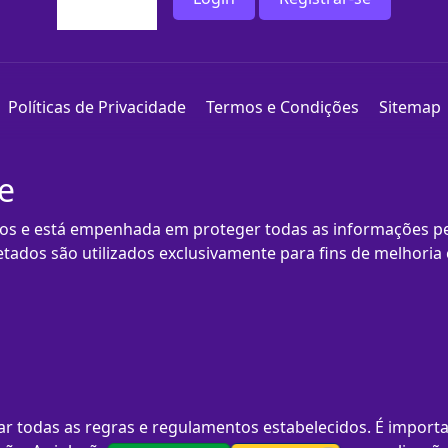
Políticas de Privacidade
Termos e Condições
Sitemap
de
ários e está empenhada em proteger todas as informações p
tados são utilizados exclusivamente para fins de melhoria
r todas as regras e regulamentos estabelecidos. É importa