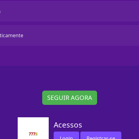
a
aticamente
SEGUIR AGORA
Acessos
Login
Registrar-se