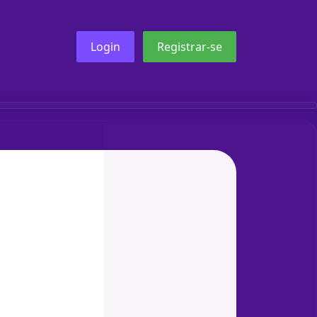
Login
Registrar-se