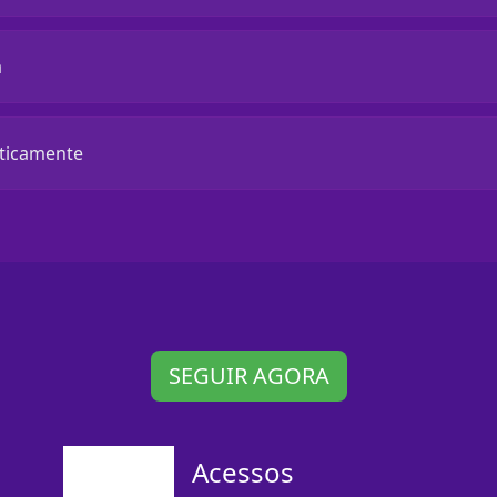
a
aticamente
SEGUIR AGORA
Acessos