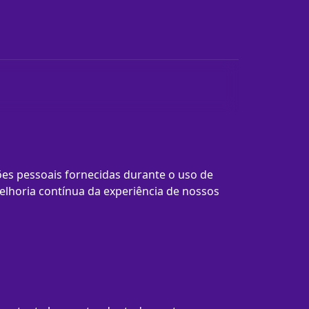
ões pessoais fornecidas durante o uso de
elhoria contínua da experiência de nossos