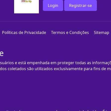
Login
Registrar-se
Políticas de Privacidade
Termos e Condições
Sitemap
de
 usuários e está empenhada em proteger todas as informaç
os coletados são utilizados exclusivamente para fins de m