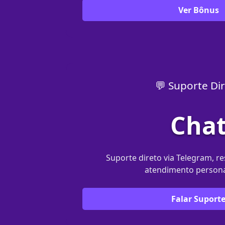
Ver Bônus
💬 Suporte Di
Cha
Suporte direto via Telegram, r
atendimento persona
Falar Suport