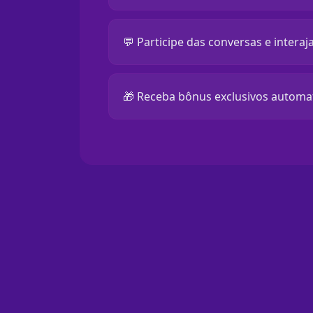
💬 Participe das conversas e interaj
🎁 Receba bônus exclusivos autom