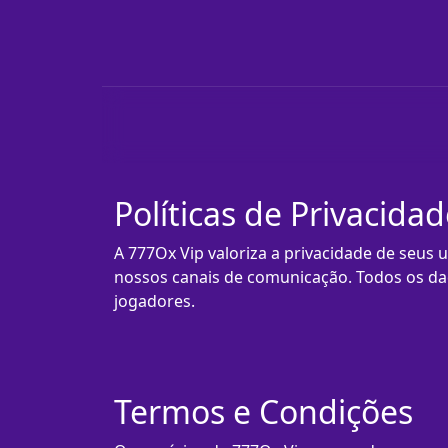
Políticas de Privacida
A 777Ox Vip valoriza a privacidade de seus
nossos canais de comunicação. Todos os dad
jogadores.
Termos e Condições