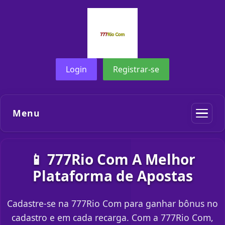
Login
Registrar-se
Menu
📱 777Rio Com A Melhor
Plataforma de Apostas
Cadastre-se na 777Rio Com para ganhar bônus no
cadastro e em cada recarga. Com a 777Rio Com,