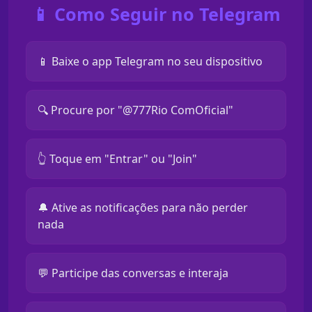
📱 Como Seguir no Telegram
📱 Baixe o app Telegram no seu dispositivo
🔍 Procure por "@777Rio ComOficial"
👆 Toque em "Entrar" ou "Join"
🔔 Ative as notificações para não perder
nada
💬 Participe das conversas e interaja