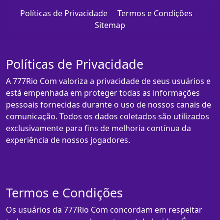
Políticas de Privacidade
Termos e Condições
Sitemap
Políticas de Privacidade
A 777Rio Com valoriza a privacidade de seus usuários e
está empenhada em proteger todas as informações
pessoais fornecidas durante o uso de nossos canais de
comunicação. Todos os dados coletados são utilizados
exclusivamente para fins de melhoria contínua da
experiência de nossos jogadores.
Termos e Condições
Os usuários da 777Rio Com concordam em respeitar