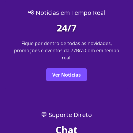
📢 Notícias em Tempo Real
24/7
Fique por dentro de todas as novidades,
promoções e eventos da 77Bra.Com em tempo
real!
Ver Notícias
💬 Suporte Direto
Chat