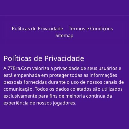
Políticas de Privacidade
Termos e Condições
Sitemap
Políticas de Privacidade
A 77Bra.Com valoriza a privacidade de seus usuários e
está empenhada em proteger todas as informações
pessoais fornecidas durante o uso de nossos canais de
comunicação. Todos os dados coletados são utilizados
exclusivamente para fins de melhoria contínua da
experiência de nossos jogadores.