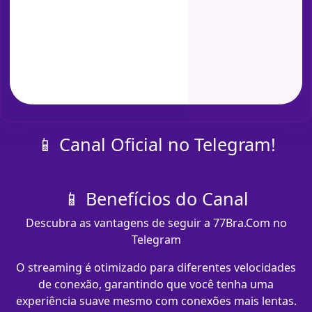
📱 Canal Oficial no Telegram!
📱 Benefícios do Canal
Descubra as vantagens de seguir a 77Bra.Com no
Telegram
O streaming é otimizado para diferentes velocidades
de conexão, garantindo que você tenha uma
experiência suave mesmo com conexões mais lentas.