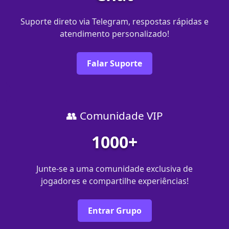
Suporte direto via Telegram, respostas rápidas e
atendimento personalizado!
Falar Suporte
👥 Comunidade VIP
1000+
Junte-se a uma comunidade exclusiva de
jogadores e compartilhe experiências!
Entrar Grupo