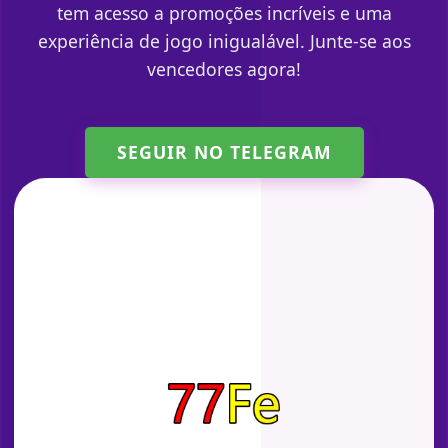
tem acesso a promoções incríveis e uma
experiência de jogo inigualável. Junte-se aos
vencedores agora!
SEGUIR NO TELEGRAM