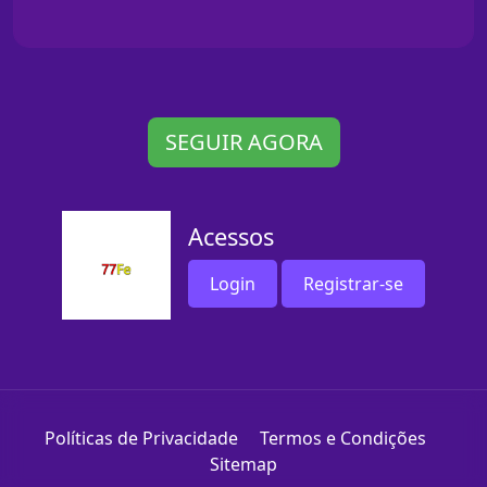
SEGUIR AGORA
Acessos
Login
Registrar-se
Políticas de Privacidade
Termos e Condições
Sitemap