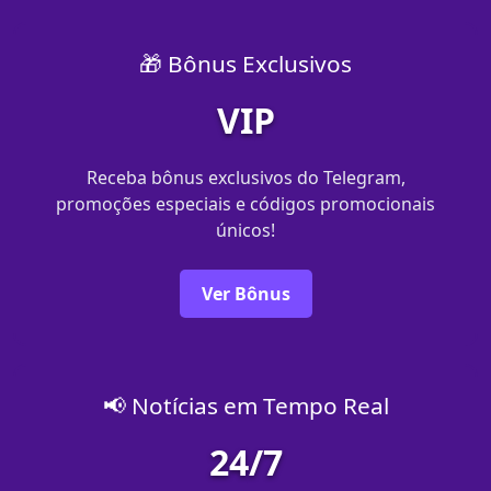
🎁 Bônus Exclusivos
VIP
Receba bônus exclusivos do Telegram,
promoções especiais e códigos promocionais
únicos!
Ver Bônus
📢 Notícias em Tempo Real
24/7