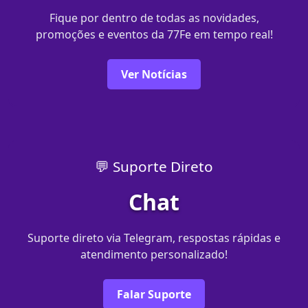
Fique por dentro de todas as novidades,
promoções e eventos da 77Fe em tempo real!
Ver Notícias
💬 Suporte Direto
Chat
Suporte direto via Telegram, respostas rápidas e
atendimento personalizado!
Falar Suporte