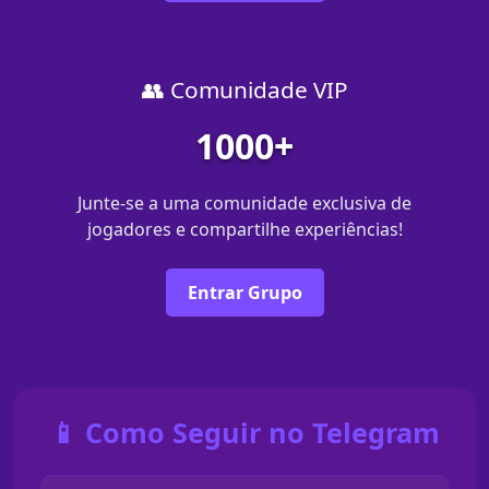
👥 Comunidade VIP
1000+
Junte-se a uma comunidade exclusiva de
jogadores e compartilhe experiências!
Entrar Grupo
📱 Como Seguir no Telegram