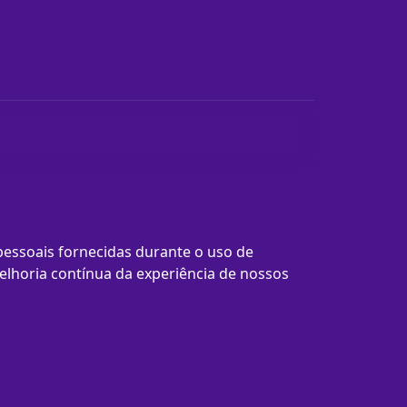
pessoais fornecidas durante o uso de
elhoria contínua da experiência de nossos