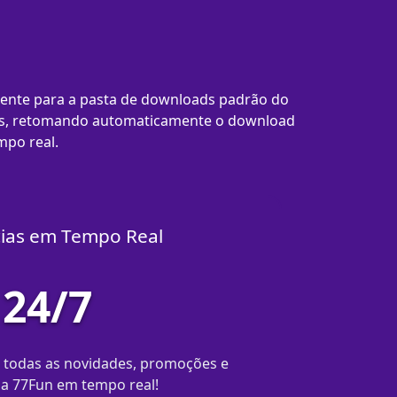
amente para a pasta de downloads padrão do
eis, retomando automaticamente o download
mpo real.
cias em Tempo Real
24/7
e todas as novidades, promoções e
da 77Fun em tempo real!