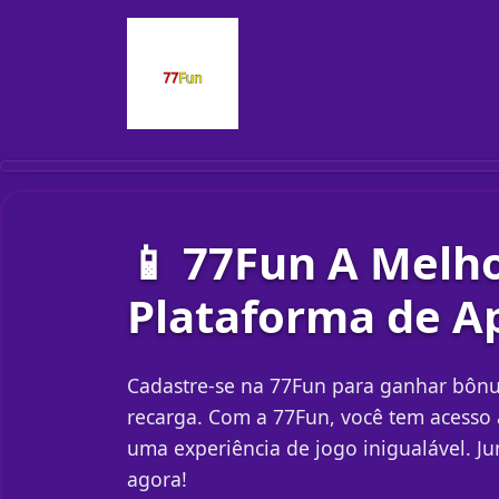
📱 77Fun A Melh
Plataforma de A
Cadastre-se na 77Fun para ganhar bônu
recarga. Com a 77Fun, você tem acesso 
uma experiência de jogo inigualável. J
agora!