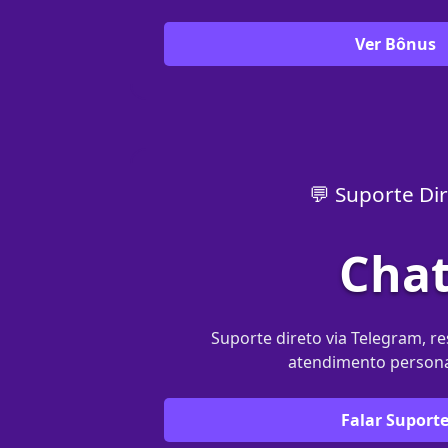
Ver Bônus
💬 Suporte Di
Cha
Suporte direto via Telegram, r
atendimento persona
Falar Suport