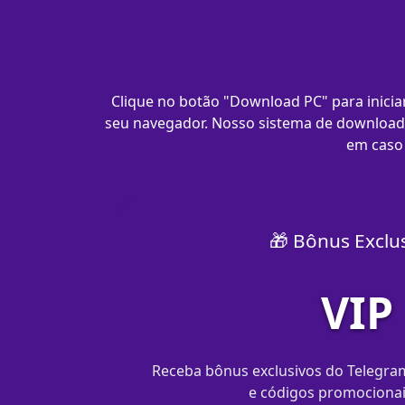
Clique no botão "Download PC" para inicia
seu navegador. Nosso sistema de download
em caso 
🎁 Bônus Exclu
VIP
Receba bônus exclusivos do Telegra
e códigos promocionai