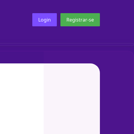
Login
Registrar-se