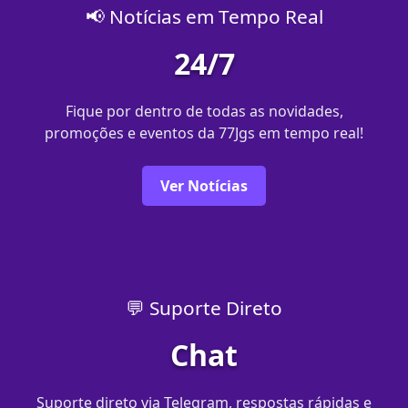
📢 Notícias em Tempo Real
24/7
Fique por dentro de todas as novidades,
promoções e eventos da 77Jgs em tempo real!
Ver Notícias
💬 Suporte Direto
Chat
Suporte direto via Telegram, respostas rápidas e