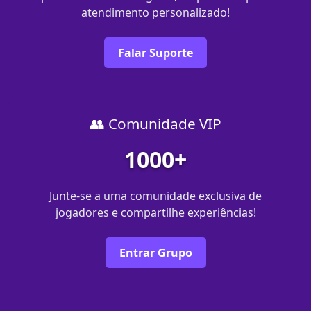
atendimento personalizado!
Falar Suporte
👥 Comunidade VIP
1000+
Junte-se a uma comunidade exclusiva de
jogadores e compartilhe experiências!
Entrar Grupo