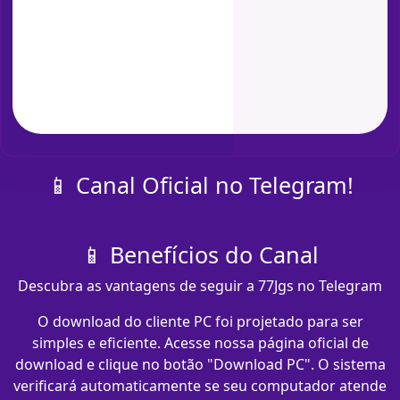
📱 Canal Oficial no Telegram!
📱 Benefícios do Canal
Descubra as vantagens de seguir a 77Jgs no Telegram
O download do cliente PC foi projetado para ser
simples e eficiente. Acesse nossa página oficial de
download e clique no botão "Download PC". O sistema
verificará automaticamente se seu computador atende