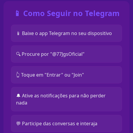
📱 Como Seguir no Telegram
📱 Baixe o app Telegram no seu dispositivo
🔍 Procure por "@77JgsOficial"
👆 Toque em "Entrar" ou "Join"
🔔 Ative as notificações para não perder
nada
💬 Participe das conversas e interaja