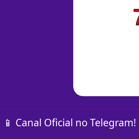
📱 Canal Oficial no Telegram!