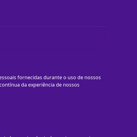
essoais fornecidas durante o uso de nossos
 contínua da experiência de nossos