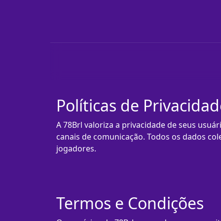
Políticas de Privacida
A 78Brl valoriza a privacidade de seus usu
canais de comunicação. Todos os dados cole
jogadores.
Termos e Condições