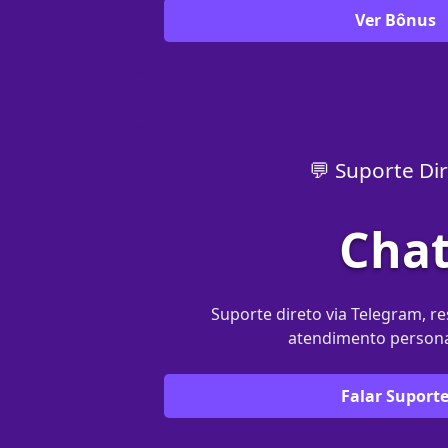
Ver Bônus
💬 Suporte Di
Cha
Suporte direto via Telegram, r
atendimento persona
Falar Suport