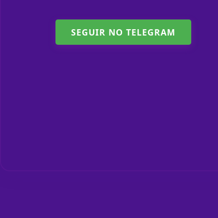
SEGUIR NO TELEGRAM