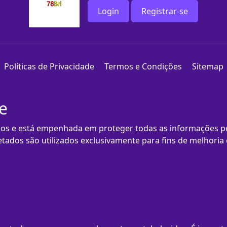
Login
Registrar-se
Políticas de Privacidade
Termos e Condições
Sitemap
de
ários e está empenhada em proteger todas as informações p
tados são utilizados exclusivamente para fins de melhoria