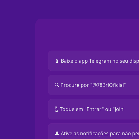
📱 Baixe o app Telegram no seu disp
🔍 Procure por "@78BrlOficial"
👆 Toque em "Entrar" ou "Join"
🔔 Ative as notificações para não p